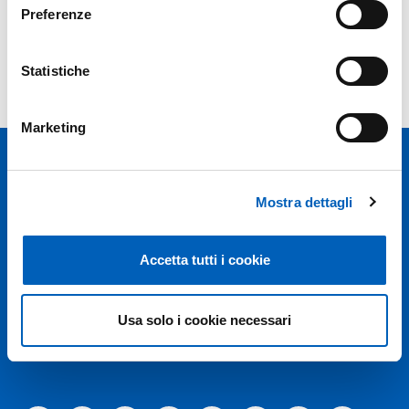
Preferenze
Statistiche
Anni precedenti
Marketing
Mostra dettagli
Accetta tutti i cookie
Università degli studi di Parma
Via Università, 12 - I 43121 Parma
P.IVA 00308780345
Usa solo i cookie necessari
Tel.
+39 0521 902111
PEC:
protocollo@pec.unipr.it