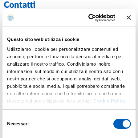
Contatti
E.
lorenzo.baraldi@unipr.it
Attività del docente
Calendario esami
Orario delle lezioni
Questo sito web utilizza i cookie
Utilizziamo i cookie per personalizzare contenuti ed
annunci, per fornire funzionalità dei social media e per
Insegnamenti
analizzare il nostro traffico. Condividiamo inoltre
informazioni sul modo in cui utilizza il nostro sito con i
nostri partner che si occupano di analisi dei dati web,
Anno accademico di erogazione: 2026/2027
pubblicità e social media, i quali potrebbero combinarle
con altre informazioni che ha fornito loro o che hanno
ARTIFICIAL INTELLIGENCE FOR AUTOMOTIVE
raccolto dal suo utilizzo dei loro servizi.
Cookie Policy.
(MODULE 2)
Laurea magistrale in
ELECTRONIC ENGINEERING FOR
INTELLIGENT VEHICLES
- Curriculum:
ELECTRONIC AND
Selezione
COMMUNICATION SYSTEMS
Necessari
del
Modulo di
ARTIFICIAL INTELLIGENCE FOR
consenso
AUTOMOTIVE
Anno: 2°