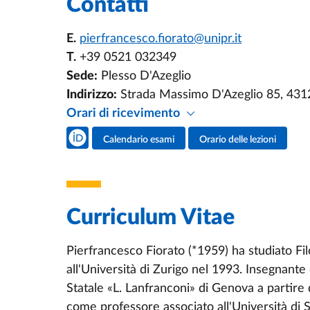
Contatti
E.
pierfrancesco.fiorato@unipr.it
T.
+39 0521 032349
Sede:
Plesso D'Azeglio
Indirizzo:
Strada Massimo D'Azeglio 85, 43
Orari di ricevimento
Social del docente
Calendario esami
Orario delle lezioni
Attività del docente
Curriculum Vitae
Pierfrancesco Fiorato (*1959) ha studiato Fi
all'Università di Zurigo nel 1993. Insegnante d
Statale «L. Lanfranconi» di Genova a partire
come professore associato all'Università di S