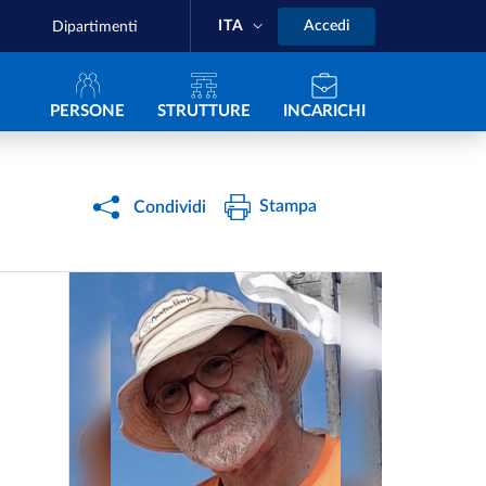
ITA
Accedi
Dipartimenti
Navigazione principale
PERSONE
STRUTTURE
INCARICHI
Stampa
Condividi