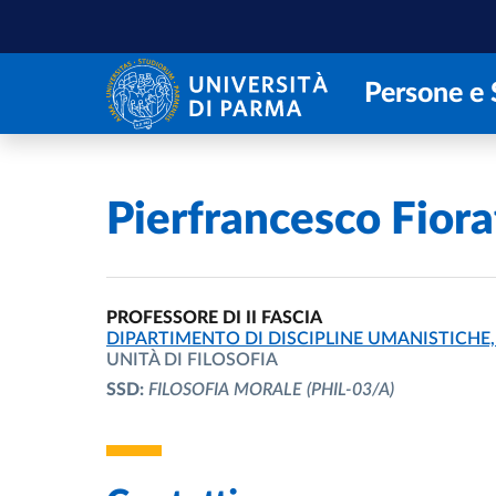
Salta al contenuto principale
Skip to footer
Persone e 
Home
/
Pierfrancesco Fiora
PROFESSORE DI II FASCIA
UNITÀ ORGANIZZATIVA AFFERENTE:
DIPARTIMENTO DI DISCIPLINE UMANISTICHE, 
UNITÀ DI FILOSOFIA
SSD:
FILOSOFIA MORALE
(PHIL-03/A)