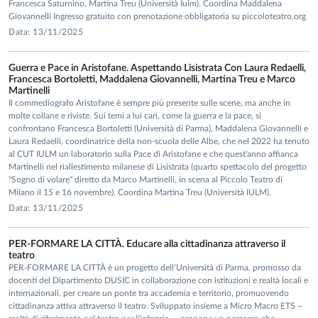
Francesca Saturnino, Martina Treu (Università Iulm). Coordina Maddalena
Giovannelli Ingresso gratuito con prenotazione obbligatoria su piccoloteatro.org
Data: 13/11/2025
Guerra e Pace in Aristofane. Aspettando Lisistrata Con Laura Redaelli,
Francesca Bortoletti, Maddalena Giovannelli, Martina Treu e Marco
Martinelli
Il commediografo Aristofane è sempre più presente sulle scene, ma anche in
molte collane e riviste. Sui temi a lui cari, come la guerra e la pace, si
confrontano Francesca Bortoletti (Università di Parma), Maddalena Giovannelli e
Laura Redaelli, coordinatrice della non-scuola delle Albe, che nel 2022 ha tenuto
al CUT IULM un laboratorio sulla Pace di Aristofane e che quest'anno affianca
Martinelli nel riallestimento milanese di Lisistrata (quarto spettacolo del progetto
"Sogno di volare" diretto da Marco Martinelli, in scena al Piccolo Teatro di
Milano il 15 e 16 novembre). Coordina Martina Treu (Università IULM).
Data: 13/11/2025
PER-FORMARE LA CITTÀ. Educare alla cittadinanza attraverso il
teatro
PER-FORMARE LA CITTÀ è un progetto dell’Università di Parma, promosso da
docenti del Dipartimento DUSIC in collaborazione con istituzioni e realtà locali e
internazionali, per creare un ponte tra accademia e territorio, promuovendo
cittadinanza attiva attraverso il teatro. Sviluppato insieme a Micro Macro ETS –