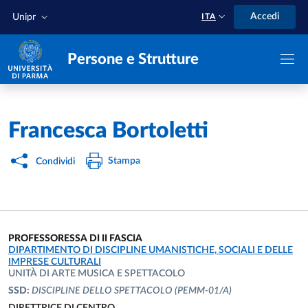
Salta al contenuto principale
Skip to footer
Accedi
Unipr
ITA
Persone e Strutture
Home
/
Francesca Bortoletti
Stampa
Condividi
PROFESSORESSA DI II FASCIA
UNITÀ ORGANIZZATIVA AFFERENTE:
DIPARTIMENTO DI DISCIPLINE UMANISTICHE, SOCIALI E DELLE
IMPRESE CULTURALI
UNITÀ DI ARTE MUSICA E SPETTACOLO
SSD:
DISCIPLINE DELLO SPETTACOLO
(PEMM-01/A)