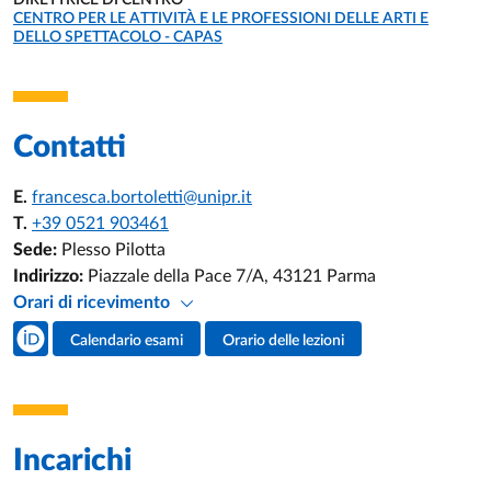
DIRETTRICE DI CENTRO
UNITÀ ORGANIZZATIVA AFFERENTE:
CENTRO PER LE ATTIVITÀ E LE PROFESSIONI DELLE ARTI E
DELLO SPETTACOLO - CAPAS
Contatti
E.
francesca.bortoletti@unipr.it
T.
+39 0521 903461
Sede:
Plesso Pilotta
Indirizzo:
Piazzale della Pace 7/A, 43121 Parma
Orari di ricevimento
Social del docente
Calendario esami
Orario delle lezioni
Attività del docente
Incarichi