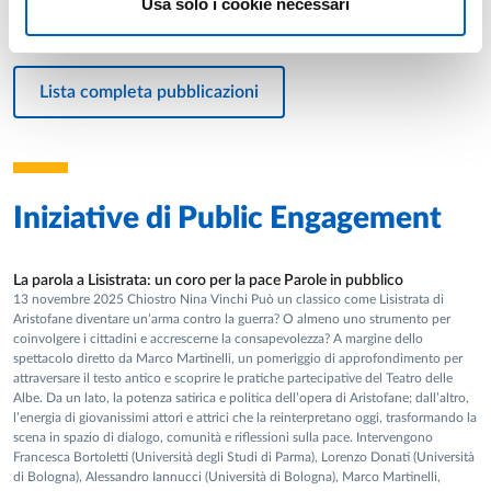
Usa solo i cookie necessari
Autori: Bortoletti Francesca; Donati Lorenzo
Lista completa pubblicazioni
Iniziative di
Public Engagement
La parola a Lisistrata: un coro per la pace Parole in pubblico
13 novembre 2025 Chiostro Nina Vinchi Può un classico come Lisistrata di
Aristofane diventare un’arma contro la guerra? O almeno uno strumento per
coinvolgere i cittadini e accrescerne la consapevolezza? A margine dello
spettacolo diretto da Marco Martinelli, un pomeriggio di approfondimento per
attraversare il testo antico e scoprire le pratiche partecipative del Teatro delle
Albe. Da un lato, la potenza satirica e politica dell’opera di Aristofane; dall’altro,
l’energia di giovanissimi attori e attrici che la reinterpretano oggi, trasformando la
scena in spazio di dialogo, comunità e riflessioni sulla pace. Intervengono
Francesca Bortoletti (Università degli Studi di Parma), Lorenzo Donati (Università
di Bologna), Alessandro Iannucci (Università di Bologna), Marco Martinelli,