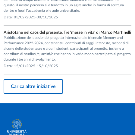
questo, il nostro percorso si è tradotto in un agire anche in forma di scrittura
dentro e fuori l’accademia e le aule universitarie.
Data: 03/02/2025-30/10/2025
Aristofane nel caos del presente. Tre 'messe in vita' di Marco Martinelli
Pubblicazione del dossier del progetto internazionale triennale Memory and
Performance 2022-2024, contenente i contributi di saggi, interviste, racconti di
alcune delle studentesse e alcuni studenti partecipanti al progetto, insieme a
contributi di studiosi/e, artisti/e che hanno in vario modo partecipato al progetto
durante i tre anni di svolgimento.
Data: 15/01/2025-15/10/2025
Carica altre iniziative