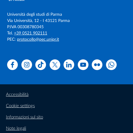
Università degli studi di Parma
Via Università, 12 - I 43121 Parma
P.IVA 00308780345
Tel.
+39 0521 902111
PEC:
protocollo@pec.unipr.it
Facebook
Instagram
TikTok
X
Linkedin
Youtube
Flickr
WhatsAp
Accessibilità
Cookie settings
Informazioni sul sito
Note legali