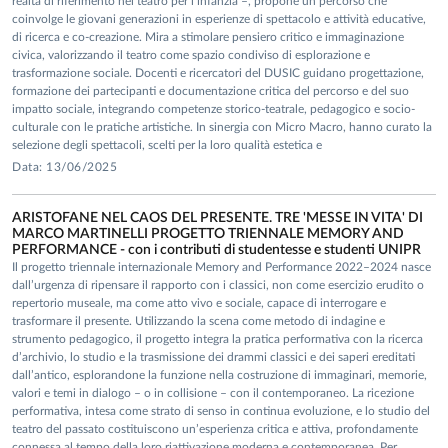
realtà di riferimento nel teatro per l’infanzia –, propone un percorso che
coinvolge le giovani generazioni in esperienze di spettacolo e attività educative,
di ricerca e co-creazione. Mira a stimolare pensiero critico e immaginazione
civica, valorizzando il teatro come spazio condiviso di esplorazione e
trasformazione sociale. Docenti e ricercatori del DUSIC guidano progettazione,
formazione dei partecipanti e documentazione critica del percorso e del suo
impatto sociale, integrando competenze storico-teatrale, pedagogico e socio-
culturale con le pratiche artistiche. In sinergia con Micro Macro, hanno curato la
selezione degli spettacoli, scelti per la loro qualità estetica e
Data: 13/06/2025
ARISTOFANE NEL CAOS DEL PRESENTE. TRE 'MESSE IN VITA' DI
MARCO MARTINELLI PROGETTO TRIENNALE MEMORY AND
PERFORMANCE - con i contributi di studentesse e studenti UNIPR
Il progetto triennale internazionale Memory and Performance 2022–2024 nasce
dall’urgenza di ripensare il rapporto con i classici, non come esercizio erudito o
repertorio museale, ma come atto vivo e sociale, capace di interrogare e
trasformare il presente. Utilizzando la scena come metodo di indagine e
strumento pedagogico, il progetto integra la pratica performativa con la ricerca
d’archivio, lo studio e la trasmissione dei drammi classici e dei saperi ereditati
dall’antico, esplorandone la funzione nella costruzione di immaginari, memorie,
valori e temi in dialogo – o in collisione – con il contemporaneo. La ricezione
performativa, intesa come strato di senso in continua evoluzione, e lo studio del
teatro del passato costituiscono un’esperienza critica e attiva, profondamente
connessa al tempo della loro riattivazione moderna e contemporanea. Per