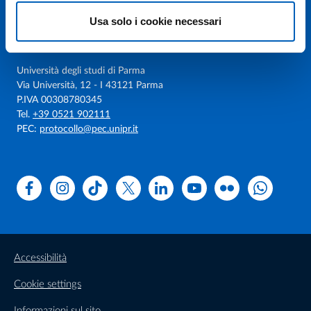
Usa solo i cookie necessari
Università degli studi di Parma
Via Università, 12 - I 43121 Parma
P.IVA 00308780345
Tel.
+39 0521 902111
PEC:
protocollo@pec.unipr.it
Facebook
Instagram
TikTok
X
Linkedin
Youtube
Flickr
WhatsAp
Accessibilità
Cookie settings
Informazioni sul sito