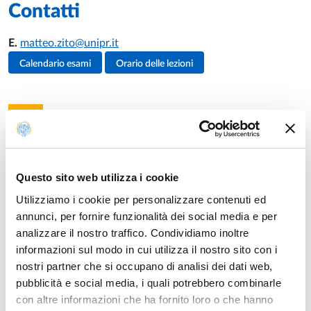
Contatti
E.
matteo.zito@unipr.it
Attività del docente
Calendario esami
Orario delle lezioni
Insegnamenti
Questo sito web utilizza i cookie
Anno accademico di erogazione: 2026/2027
Utilizziamo i cookie per personalizzare contenuti ed
annunci, per fornire funzionalità dei social media e per
INFERMIERISTICA IN SALUTE MENTALE
analizzare il nostro traffico. Condividiamo inoltre
Laurea in
EDUCAZIONE PROFESSIONALE (ABILITANTE
informazioni sul modo in cui utilizza il nostro sito con i
ALLA PROFESSIONE SANITARIA DI EDUCATORE
PROFESSIONALE)
nostri partner che si occupano di analisi dei dati web,
Modulo di
PSICHIATRIA E RIABILIAZIONE
pubblicità e social media, i quali potrebbero combinarle
PSICHIATRICA
Anno: 2°
con altre informazioni che ha fornito loro o che hanno