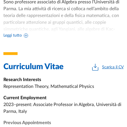
Sono professore associato di Algebra presso l’Università di
Parma. La mia attività di ricerca si colloca nell’ambito della
teoria delle rappresentazioni e della fisica matematica, con
particolare attenzione ai gruppi quantici, alle coppie
simmetriche quantiche, agli Yangiani, alle algebre di Kac-
Leggi tutto
Moody e alle strutture correlate nei sistemi integrabili e nella
teoria di gauge.
Ho conseguito il dottorato di ricerca in Matematica presso
la Northeastern University nel 2013, sotto la supervisione di
Curriculum Vitae
Scarica il CV
Valerio Toledano Laredo, dopo aver ottenuto la laurea
magistrale e la laurea triennale in Matematica presso la
Research Interests
Sapienza Università di Roma, sotto la supervisione di
Representation Theory, Mathematical Physics
Corrado De Concini. Prima di entrare all’Università di
Parma, ho ricoperto incarichi accademici presso la
Current Employment
University of Edinburgh, la University of Southern California
2023–present: Associate Professor in Algebra, Università di
e la Hebrew University of Jerusalem.
Parma, Italy
I miei lavori sono apparsi su riviste di primo piano, tra cui
Previous Appointments