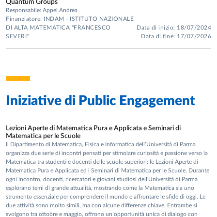
Quantum Groups
Role: Principal Investigator. Scope: Salary and Research
IMRN
2023 n.24 (2023) 17pp.
Responsabile: Appel Andrea
Funds. Amount: €180,481.44 + €43,000.00. Notes: grant
Finanziatore: INDAM - ISTITUTO NAZIONALE
[
DOI
] [
arXiv:2206.14857
] [
OWP
]
declined.
DI ALTA MATEMATICA "FRANCESCO
Data di inizio: 18/07/2024
Universal K-matrices for quantum Kac-Moody
SEVERI"
Data di fine: 17/07/2026
algebras
(with B. Vlaar)
Representation Theory
26 (2022), 61pp.
[
DOI
] [
arXiv:2007.09218
]
Continuum Kac-Moody algebras
(with F. Sala and O.
Schiffman)
Iniziative di
Public Engagement
Moscow Mathematical Journal
22 (2022), 48pp.
[
DOI
] [
arXiv:1812.08528
]
Quantization of continuum Kac-Moody algebras
(with F.
Lezioni Aperte di Matematica Pura e Applicata e Seminari di
Sala)
Matematica per le Scuole
Il Dipartimento di Matematica, Fisica e Informatica dell’Università di Parma
Pure and Applied Mathematics Quarterly
16 (2020),
organizza due serie di incontri pensati per stimolare curiosità e passione verso la
55pp.
Matematica tra studenti e docenti delle scuole superiori: le Lezioni Aperte di
Special Issue dedicated to Kyoji Saito.
Matematica Pura e Applicata ed i Seminari di Matematica per le Scuole. Durante
ogni incontro, docenti, ricercatori e giovani studiosi dell'Università di Parma
[
DOI
][
arXiv:1903.01413
]
esplorano temi di grande attualità, mostrando come la Matematica sia uno
An explicit isomorphism between quantum and classical
strumento essenziale per comprendere il mondo e affrontare le sfide di oggi. Le
sl(n)
(with S. Gautam)
due attività sono molto simili, ma con alcune differenze chiave. Entrambe si
svolgono tra ottobre e maggio, offrono un’opportunità unica di dialogo con