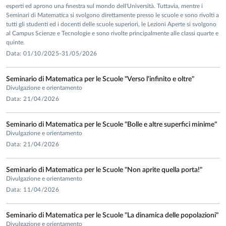
Transformation Groups
25 (2020), 36pp.
esperti ed aprono una finestra sul mondo dell'Università. Tuttavia, mentre i
[
DOI
] [
arXiv:1712.03601
]
Seminari di Matematica si svolgono direttamente presso le scuole e sono rivolti a
Coxeter categories and quantum groups
(with V. Toledano
tutti gli studenti ed i docenti delle scuole superiori, le Lezioni Aperte si svolgono
al Campus Scienze e Tecnologie e sono rivolte principalmente alle classi quarte e
Laredo)
quinte.
Selecta Mathematica (N.S.)
25 (2019), 97pp.
Data: 01/10/2025-31/05/2026
[
DOI
] [
arXiv:1610.09741
]
Uniqueness of Coxeter structures on Kac-Moody
Seminario di Matematica per le Scuole "Verso l'infinito e oltre"
algebras
(with V. Toledano Laredo)
Divulgazione e orientamento
Advances in Mathematics
347 (2019), 104pp.
Data: 21/04/2026
[
DOI
] [
arXiv:1508.01945
]
A 2-categorical extension of Etingof-Kazhdan
Seminario di Matematica per le Scuole "Bolle e altre superfici minime"
quantisation
(with V. Toledano Laredo)
Divulgazione e orientamento
Data: 21/04/2026
Selecta Mathematica (N.S.)
24 (2018), 87pp.
[
DOI
] [
arXiv:1610.09744
]
A DG-extension of symmetric functions arising from higher
Seminario di Matematica per le Scuole "Non aprite quella porta!"
Divulgazione e orientamento
representation theory
(with I. Egilmez, M. Hogancamp, A.
Data: 11/04/2026
Lauda)
Journal of Combinatorial Algebra
2 (2018), 45pp.
Seminario di Matematica per le Scuole "La dinamica delle popolazioni"
[
DOI
] [
arXiv:1704.00713
]
Divulgazione e orientamento