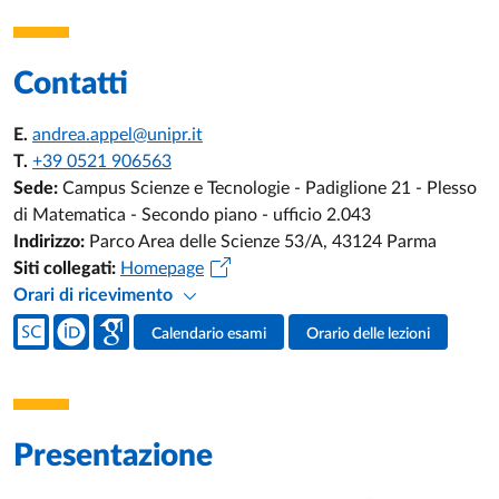
Contatti
E.
andrea.appel@unipr.it
T.
+39 0521 906563
Sede:
Campus Scienze e Tecnologie - Padiglione 21 - Plesso
di Matematica - Secondo piano - ufficio 2.043
Indirizzo:
Parco Area delle Scienze 53/A, 43124 Parma
Siti collegati:
Homepage
Orari di ricevimento
Social del docente
Calendario esami
Orario delle lezioni
Attività del docente
Presentazione