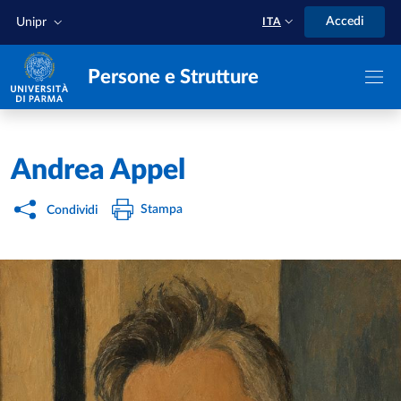
Salta al contenuto principale
Skip to footer
Accedi
Unipr
ITA
Persone e Strutture
Home
/
Andrea Appel
Stampa
Condividi