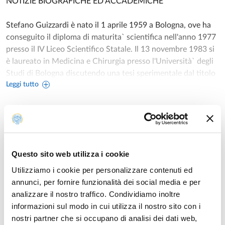
NOTIZIE BIOGRAFICHE ED ACCADEMICHE
Stefano Guizzardi è nato il 1 aprile 1959 a Bologna, ove ha
conseguito il diploma di maturita` scientifica nell'anno 1977
presso il IV Liceo Scientifico Statale. Il 13 novembre 1983 si
è laureato in Medicina e Chirurgia presso l'Università` degli
Studi di Bologna discutendo una tesi sperimentale dal titolo
Leggi tutto
"Un nuovo approccio allo studio della malattia varicosa:
correlazioni morfo-funzionali", ottenendo il massimo dei
punti con lode.
Dal 1979 fino al conseguimento della laurea ha frequentato
il reparto di Microscopia Elettronica presso l'Istituto di
Insegnamenti
Anatomia Umana Normale dell'Università di Bologna diretto
Questo sito web utilizza i cookie
dal prof. Alessandro Ruggeri.
Utilizziamo i cookie per personalizzare contenuti ed
Nel 1984 gli è stata assegnata una borsa di studio annuale
Anno accademico di erogazione: 2026/2027
annunci, per fornire funzionalità dei social media e per
per una ricerca relativa alla "Farmacocinetica ed
analizzare il nostro traffico. Condividiamo inoltre
organodistribuzione tissutale di glicosamminoglicani esogeni
EMBRIOLOGIA
informazioni sul modo in cui utilizza il nostro sito con i
nell'animale da esperimento".
Laurea magistrale a ciclo unico 6 anni in
MEDICINA E
nostri partner che si occupano di analisi dei dati web,
Nel maggio 1984 assieme ad altri collaboratori e` risultato
CHIRURGIA