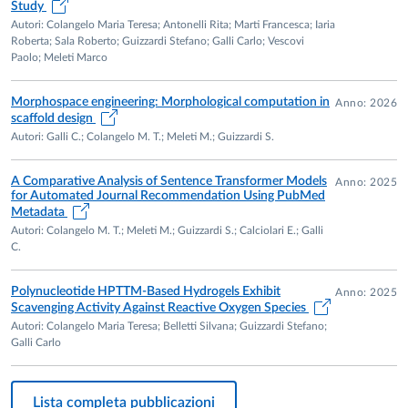
1994/95 risulta inoltre titolare dell'insegnamento di Istologia
Study
(corso integrato di Anatomia e Istologia) per il Diploma
Autori: Colangelo Maria Teresa; Antonelli Rita; Marti Francesca; Iaria
Roberta; Sala Roberto; Guizzardi Stefano; Galli Carlo; Vescovi
Universitario in “Tecnico di audiometria e Audioprotesi”,
Paolo; Meleti Marco
“Logopedia”, “Terapista della Riabilitazione", incarico che
mantiene a tuttora per il Corso di Laurea in “Fisioterapia”. È
Morphospace engineering: Morphological computation in
Anno: 2026
inoltre titolare del Corso di Istologia per le Scuole di
scaffold design
Specialità in “Ortopedia e Traumatologia” “Urologia” e
Autori: Galli C.; Colangelo M. T.; Meleti M.; Guizzardi S.
“Neuropsichiatria infantile”.
Nel marzo 2004 ha ottenuto l’idoneità a Professore
A Comparative Analysis of Sentence Transformer Models
Anno: 2025
for Automated Journal Recommendation Using PubMed
Associato per il settore BIO 17 con il seguente giudizio della
Metadata
commissione: “L’attività scientifica del dott. Guizzardi,
Autori: Colangelo M. T.; Meleti M.; Guizzardi S.; Calciolari E.; Galli
costante e continua nel tempo, affronta tematiche
C.
riguardanti i tessuti connettivi e i materiali biocompatibili
mediante tecniche di immunofluorescenza,
Polynucleotide HPTTM-Based Hydrogels Exhibit
Anno: 2025
immunoistochimica e microscopia elettronica, oltre che di
Scavenging Activity Against Reactive Oxygen Species
Autori: Colangelo Maria Teresa; Belletti Silvana; Guizzardi Stefano;
biologia molecolare, sia in vivo che in vitro. Le ricerche si
Galli Carlo
dimostrano originali e innovative, per la massima parte
pertinenti con le finalità del SSD BIO/17, tutte pubblicate su
riviste di buon impact factor e specifiche del settore
Lista completa pubblicazioni