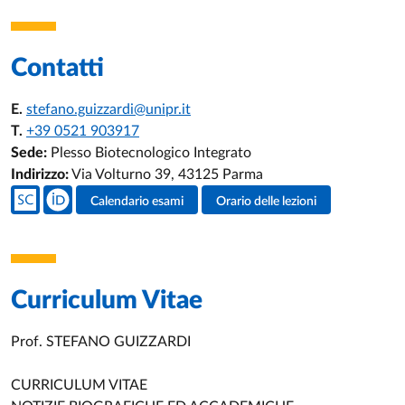
Contatti
E.
stefano.guizzardi@unipr.it
T.
+39 0521 903917
Sede:
Plesso Biotecnologico Integrato
Indirizzo:
Via Volturno 39, 43125 Parma
Social del docente
Calendario esami
Orario delle lezioni
Attività del docente
Curriculum Vitae
Prof. STEFANO GUIZZARDI
CURRICULUM VITAE