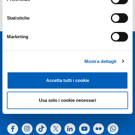
Anni precedenti
Statistiche
Marketing
Mostra dettagli
Università degli studi di Parma
Accetta tutti i cookie
Via Università, 12 - I 43121 Parma
P.IVA 00308780345
Tel.
+39 0521 902111
Usa solo i cookie necessari
PEC:
protocollo@pec.unipr.it
Facebook
Instagram
TikTok
X
Linkedin
Youtube
Flickr
WhatsAp