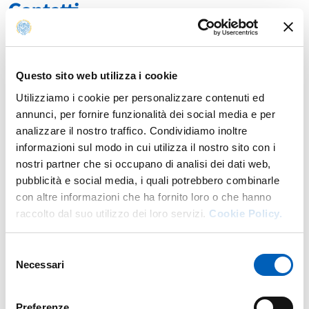
Contatti
E.
maria.fiorani@unipr.it
Attività del docente
Calendario esami
Orario delle lezioni
Questo sito web utilizza i cookie
Utilizziamo i cookie per personalizzare contenuti ed
annunci, per fornire funzionalità dei social media e per
analizzare il nostro traffico. Condividiamo inoltre
Insegnamenti
informazioni sul modo in cui utilizza il nostro sito con i
nostri partner che si occupano di analisi dei dati web,
pubblicità e social media, i quali potrebbero combinarle
Anno accademico di erogazione: 2026/2027
con altre informazioni che ha fornito loro o che hanno
raccolto dal suo utilizzo dei loro servizi.
Cookie Policy.
LA LOGOPEDIA NEI DISTURBI GENERALIZZATI
DELLO SVILUPPO E DELL'AUTISMO
Laurea in
LOGOPEDIA (ABILITANTE ALLA PROFESSIONE
Selezione
SANITARIA DI LOGOPEDISTA)
Necessari
del
Modulo di
SEMEIOTICA SPECIALE
Anno: 3°
consenso
Preferenze