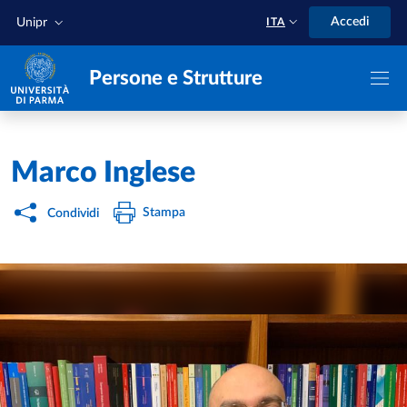
Salta al contenuto principale
Skip to footer
Accedi
Unipr
ITA
Persone e Strutture
Home
/
Marco Inglese
Stampa
Condividi