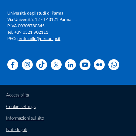
Università degli studi di Parma
Via Università, 12 - I 43121 Parma
P.IVA 00308780345
Tel.
+39 0521 902111
PEC:
protocollo@pec.unipr.it
Facebook
Instagram
TikTok
X
Linkedin
Youtube
Flickr
WhatsAp
Accessibilità
Cookie settings
Informazioni sul sito
Note legali