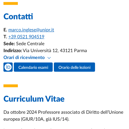
Contatti
E.
marco.inglese@unipr.it
T.
+39 0521 904519
Sede:
Sede Centrale
Indirizzo:
Via Università 12, 43121 Parma
Orari di ricevimento
Social del docente
Calendario esami
Orario delle lezioni
Attività del docente
Curriculum Vitae
Da ottobre 2024 Professore associato di Diritto dell’Unione
europea (GIUR/10A, già IUS/14).