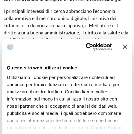
I principali interessi di ricerca abbracciano l’economia
collaborativa e il mercato unico digitale, l’iniziativa dei
cittadini e la democrazia partecipativa, il Mediatore e il
diritto a una buona amministrazione, il diritto alla salute e la
mobilità transfrontaliera dei pazienti nonché la
regolamentazione della sostenibilità alimentare.
Questo sito web utilizza i cookie
Utilizziamo i cookie per personalizzare contenuti ed
annunci, per fornire funzionalità dei social media e per
Insegnamenti
analizzare il nostro traffico. Condividiamo inoltre
informazioni sul modo in cui utilizza il nostro sito con i
nostri partner che si occupano di analisi dei dati web,
Anno accademico di erogazione: 2026/2027
pubblicità e social media, i quali potrebbero combinarle
con altre informazioni che ha fornito loro o che hanno
CURRENT ISSUES IN EU LAW
raccolto dal suo utilizzo dei loro servizi.
Cookie Policy.
Laurea magistrale in
GLOBAL POLITICS E RELAZIONI