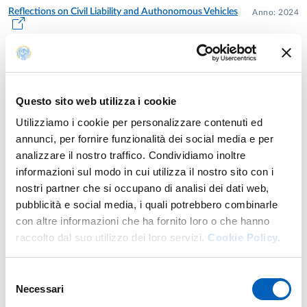
Reflections on Civil Liability and Authonomous Vehicles
Anno: 2024
Autore: Maio E.
National Space Laws and Regulations stemming from
Anno: 2024
International Space Law
Autore: Maio Emanuela
Questo sito web utilizza i cookie
Utilizziamo i cookie per personalizzare contenuti ed
La tutela della proprietà intellettuale negli e-sports: la
Anno: 2024
annunci, per fornire funzionalità dei social media e per
funzione degli NFT
analizzare il nostro traffico. Condividiamo inoltre
Autore: Maio E
informazioni sul modo in cui utilizza il nostro sito con i
nostri partner che si occupano di analisi dei dati web,
Lista completa pubblicazioni
pubblicità e social media, i quali potrebbero combinarle
con altre informazioni che ha fornito loro o che hanno
raccolto dal suo utilizzo dei loro servizi.
Cookie Policy.
Progetti di ricerca
Health, security and human rights in e-
Selezione
sports: plural approaches towards legal
Necessari
del
solutions.
Responsabile: Maio Emanuela