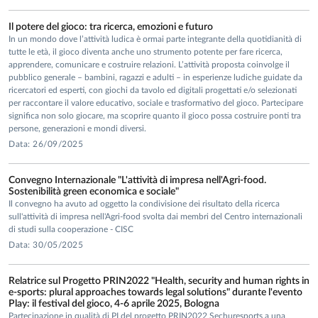
Il potere del gioco: tra ricerca, emozioni e futuro
In un mondo dove l’attività ludica è ormai parte integrante della quotidianità di
tutte le età, il gioco diventa anche uno strumento potente per fare ricerca,
apprendere, comunicare e costruire relazioni. L’attività proposta coinvolge il
pubblico generale – bambini, ragazzi e adulti – in esperienze ludiche guidate da
ricercatori ed esperti, con giochi da tavolo ed digitali progettati e/o selezionati
per raccontare il valore educativo, sociale e trasformativo del gioco. Partecipare
significa non solo giocare, ma scoprire quanto il gioco possa costruire ponti tra
persone, generazioni e mondi diversi.
Data: 26/09/2025
Convegno Internazionale "L'attività di impresa nell'Agri-food.
Sostenibilità green economica e sociale"
Il convegno ha avuto ad oggetto la condivisione dei risultato della ricerca
sull'attività di impresa nell'Agri-food svolta dai membri del Centro internazionali
di studi sulla cooperazione - CISC
Data: 30/05/2025
Relatrice sul Progetto PRIN2022 "Health, security and human rights in
e-sports: plural approaches towards legal solutions" durante l'evento
Play: il festival del gioco, 4-6 aprile 2025, Bologna
Partecipazione in qualità di PI del progetto PRIN2022 Sechuresports a una