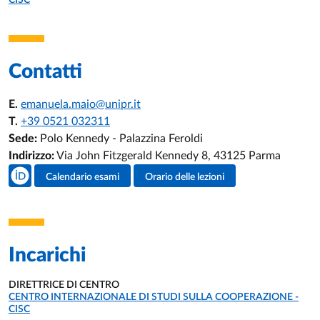
CISC
Contatti
E.
emanuela.maio@unipr.it
T.
+39 0521 032311
Sede:
Polo Kennedy - Palazzina Feroldi
Indirizzo:
Via John Fitzgerald Kennedy 8, 43125 Parma
Social del docente
Calendario esami
Orario delle lezioni
Attività del docente
Incarichi
DIRETTRICE DI CENTRO
UNITÀ ORGANIZZATIVA AFFERENTE:
CENTRO INTERNAZIONALE DI STUDI SULLA COOPERAZIONE -
CISC