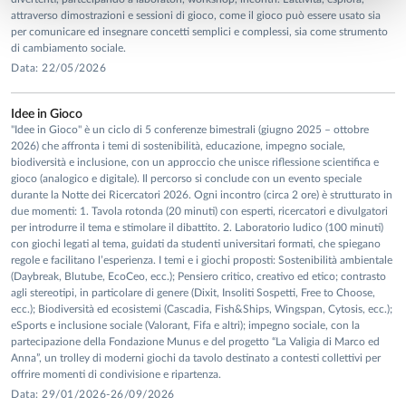
attraverso dimostrazioni e sessioni di gioco, come il gioco può essere usato sia
per comunicare ed insegnare concetti semplici e complessi, sia come strumento
di cambiamento sociale.
Data: 22/05/2026
Idee in Gioco
"Idee in Gioco" è un ciclo di 5 conferenze bimestrali (giugno 2025 – ottobre
2026) che affronta i temi di sostenibilità, educazione, impegno sociale,
biodiversità e inclusione, con un approccio che unisce riflessione scientifica e
gioco (analogico e digitale). Il percorso si conclude con un evento speciale
durante la Notte dei Ricercatori 2026. Ogni incontro (circa 2 ore) è strutturato in
due momenti: 1. Tavola rotonda (20 minuti) con esperti, ricercatori e divulgatori
per introdurre il tema e stimolare il dibattito. 2. Laboratorio ludico (100 minuti)
con giochi legati al tema, guidati da studenti universitari formati, che spiegano
regole e facilitano l’esperienza. I temi e i giochi proposti: Sostenibilità ambientale
(Daybreak, Blutube, EcoCeo, ecc.); Pensiero critico, creativo ed etico; contrasto
agli stereotipi, in particolare di genere (Dixit, Insoliti Sospetti, Free to Choose,
ecc.); Biodiversità ed ecosistemi (Cascadia, Fish&Ships, Wingspan, Cytosis, ecc.);
eSports e inclusione sociale (Valorant, Fifa e altri); impegno sociale, con la
partecipazione della Fondazione Munus e del progetto “La Valigia di Marco ed
Anna”, un trolley di moderni giochi da tavolo destinato a contesti collettivi per
offrire momenti di condivisione e ripartenza.
Data: 29/01/2026-26/09/2026