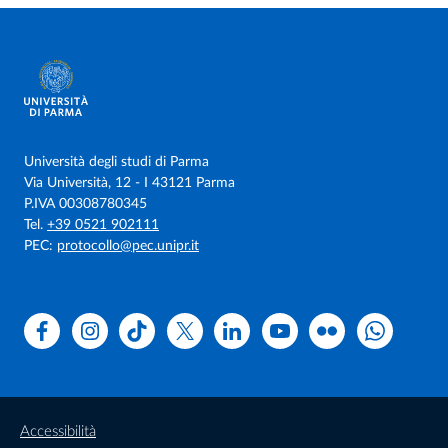
Università degli studi di Parma
Via Università, 12 - I 43121 Parma
P.IVA 00308780345
Tel.
+39 0521 902111
PEC:
protocollo@pec.unipr.it
Facebook
Instagram
TikTok
X
Linkedin
Youtube
Flickr
WhatsAp
Accessibilità