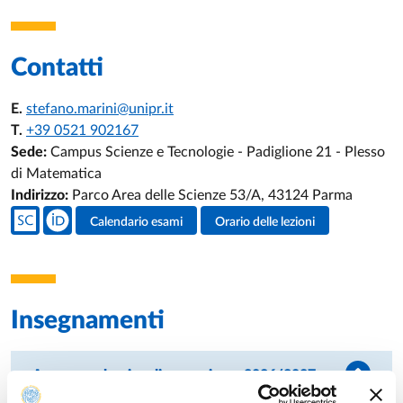
Contatti
E.
stefano.marini@unipr.it
T.
+39 0521 902167
Sede:
Campus Scienze e Tecnologie - Padiglione 21 - Plesso
di Matematica
Indirizzo:
Parco Area delle Scienze 53/A, 43124 Parma
Social del docente
Calendario esami
Orario delle lezioni
Attività del docente
Insegnamenti
Anno accademico di erogazione: 2026/2027