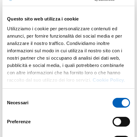
ALGEBRA E GEOMETRIA
Laurea in
INFORMATICA
Anno: 1°
Questo sito web utilizza i cookie
Utilizziamo i cookie per personalizzare contenuti ed
MATEMATICA
Laurea in
SCIENZE GASTRONOMICHE
Anno: 1°
annunci, per fornire funzionalità dei social media e per
analizzare il nostro traffico. Condividiamo inoltre
informazioni sul modo in cui utilizza il nostro sito con i
nostri partner che si occupano di analisi dei dati web,
pubblicità e social media, i quali potrebbero combinarle
Anni precedenti
con altre informazioni che ha fornito loro o che hanno
raccolto dal suo utilizzo dei loro servizi.
Cookie Policy.
Selezione
Ricerca
Necessari
del
consenso
Pubblicazioni
Preferenze
Anno: 2024
Root involutions, real forms and diagrams