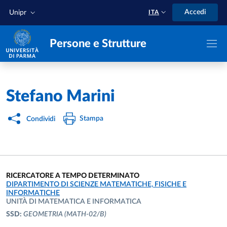
Salta al contenuto principale
Skip to footer
Accedi
Unipr
ITA
Persone e Strutture
Home
/
Stefano Marini
Stampa
Condividi
RICERCATORE A TEMPO DETERMINATO
UNITÀ ORGANIZZATIVA AFFERENTE:
DIPARTIMENTO DI SCIENZE MATEMATICHE, FISICHE E
INFORMATICHE
UNITÀ DI MATEMATICA E INFORMATICA
SSD:
GEOMETRIA
(MATH-02/B)