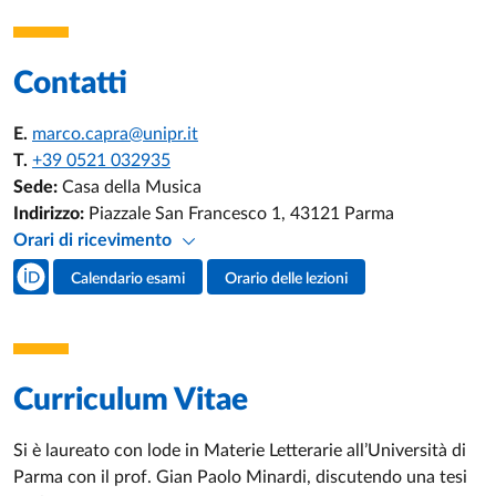
Contatti
E.
marco.capra@unipr.it
T.
+39 0521 032935
Sede:
Casa della Musica
Indirizzo:
Piazzale San Francesco 1, 43121 Parma
Orari di ricevimento
Social del docente
Calendario esami
Orario delle lezioni
Attività del docente
Curriculum Vitae
Si è laureato con lode in Materie Letterarie all’Università di
Parma con il prof. Gian Paolo Minardi, discutendo una tesi