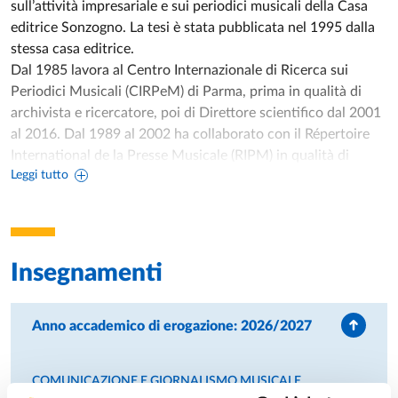
sull’attività impresariale e sui periodici musicali della Casa
editrice Sonzogno. La tesi è stata pubblicata nel 1995 dalla
stessa casa editrice.
Dal 1985 lavora al Centro Internazionale di Ricerca sui
Periodici Musicali (CIRPeM) di Parma, prima in qualità di
archivista e ricercatore, poi di Direttore scientifico dal 2001
al 2016. Dal 1989 al 2002 ha collaborato con il Répertoire
International de la Presse Musicale (RIPM) in qualità di
Leggi tutto
autore e di co-editor dei volumi dedicati a periodici italiani.
Dal 2000 al 2003 è stato membro del Direttivo nazionale
della Società Italiana di Musicologia in qualità di
responsabile del “Coordinamento generale delle attività
editoriali”.
Insegnamenti
Nel 2002 è risultato vincitore del concorso per professore
associato del settore scientifico-disciplinare “Storia della
musica e Musicologia”. Attualmente è titolare degli
Anno accademico di erogazione: 2026/2027
insegnamenti “Storia della musica moderna e
contemporanea”, “Storia del teatro musicale”,
COMUNICAZIONE E GIORNALISMO MUSICALE
"Comunicazione e giornalismo musicale" all’Università degli
Laurea magistrale in
GIORNALISMO, CULTURA EDITORIALE,