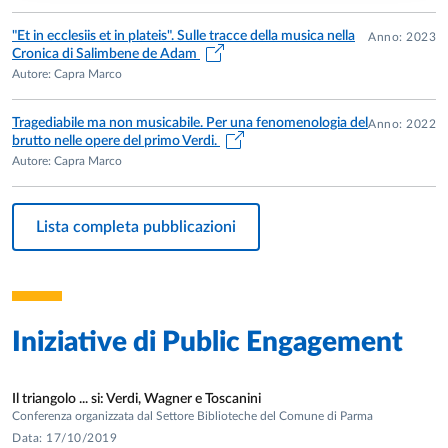
”L’arco voltaico non acceca la luna?”
, in
La realizzazione scenica
"Et in ecclesiis et in plateis". Sulle tracce della musica nella
dello spettacolo verdiano
, 1997;
“Effekt, nicht als Effekt”.
Anno: 2023
Cronica di Salimbene de Adam
Aspekte der Rezeption der Opern Verdis im Italien des 19.
Autore: Capra Marco
Jahrhunderts
, in
Giuseppe Verdi und seine Zeit
, 2001;
Verdi e la
critica musicale di estrazione letteraria: il caso di Carlo Collodi
,
Tragediabile ma non musicabile. Per una fenomenologia del
Anno: 2022
in
Verdi 2001
, 2003;
Verdi in prima pagina. Nascita, sviluppo e
brutto nelle opere del primo Verdi.
affermazione della figura di Verdi nella stampa italiana dal XIX
Autore: Capra Marco
al XXI secolo
, 2014).
Lista completa pubblicazioni
Iniziative di
Public Engagement
Il triangolo ... si: Verdi, Wagner e Toscanini
Conferenza organizzata dal Settore Biblioteche del Comune di Parma
Data: 17/10/2019