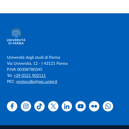
Università degli studi di Parma
Via Università, 12 - I 43121 Parma
P.IVA 00308780345
Tel.
+39 0521 902111
PEC:
protocollo@pec.unipr.it
Facebook
Instagram
TikTok
X
Linkedin
Youtube
Flickr
WhatsAp