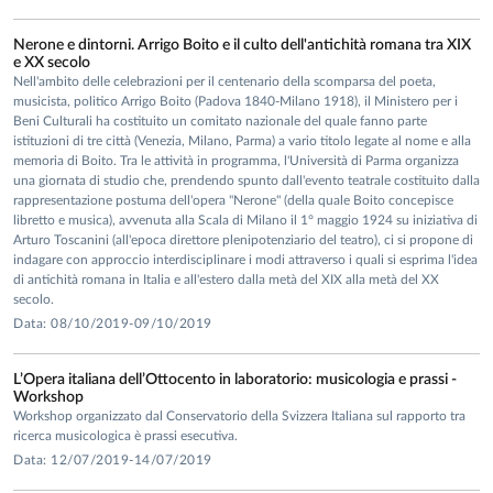
Nerone e dintorni. Arrigo Boito e il culto dell'antichità romana tra XIX
e XX secolo
Nell'ambito delle celebrazioni per il centenario della scomparsa del poeta,
musicista, politico Arrigo Boito (Padova 1840-Milano 1918), il Ministero per i
Beni Culturali ha costituito un comitato nazionale del quale fanno parte
istituzioni di tre città (Venezia, Milano, Parma) a vario titolo legate al nome e alla
memoria di Boito. Tra le attività in programma, l'Università di Parma organizza
una giornata di studio che, prendendo spunto dall'evento teatrale costituito dalla
rappresentazione postuma dell'opera "Nerone" (della quale Boito concepisce
libretto e musica), avvenuta alla Scala di Milano il 1° maggio 1924 su iniziativa di
Arturo Toscanini (all'epoca direttore plenipotenziario del teatro), ci si propone di
indagare con approccio interdisciplinare i modi attraverso i quali si esprima l'idea
di antichità romana in Italia e all'estero dalla metà del XIX alla metà del XX
secolo.
Data: 08/10/2019-09/10/2019
L’Opera italiana dell’Ottocento in laboratorio: musicologia e prassi -
Workshop
Workshop organizzato dal Conservatorio della Svizzera Italiana sul rapporto tra
ricerca musicologica è prassi esecutiva.
Data: 12/07/2019-14/07/2019