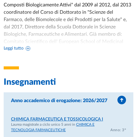
Composti Biologicamente Attivi" dal 2009 al 2012, dal 2013
coordinatore del Corso di Dottorato in "Scienze del
Farmaco, delle Biomolecole e dei Prodotti per la Salute" e,
dal 2017, Direttore della Scuola Dottorale in Scienze
Biologiche, Farmaceutiche e Alimentari. Già membro di:
Comitato Scientifico dell' European School of Medicinal
Leggi tutto
Chemistry; Comitato esecutivo di Europin - European
Pharmacoinformatic Initiative; Attualmente membro di:
Comitato esecutivo del European University Consortium for
Pharmaceutical Sciences - ULLA; International Advisory
Board delle riviste ChemMedChem e Cannabis and
Insegnamenti
Cannabinoid Research.
Dal 2016 è responsabile locale del progetto regionale (Emilia
Romagna ) "ONCOPENTA - Oncologia di Precisione e Nuove
Anno accademico di erogazione: 2026/2027
Terapie Antitumorali". Dal 2017 è responsabile dell'unità di
Chimica Farmaceutica nel progetto, finanziato da AIRC:
CHIMICA FARMACEUTICA E TOSSICOLOGICA I
"Oncologia di Precisione e Nuove Terapie Antitumorali". Dal
Laurea magistrale a ciclo unico 5 anni in
CHIMICA E
2019 è responsabile nazionale del Progetto Prin "Exploiting
TECNOLOGIA FARMACEUTICHE
Anno: 3°