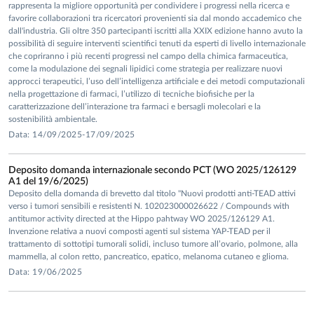
rappresenta la migliore opportunità per condividere i progressi nella ricerca e
favorire collaborazioni tra ricercatori provenienti sia dal mondo accademico che
dall'industria. Gli oltre 350 partecipanti iscritti alla XXIX edizione hanno avuto la
possibilità di seguire interventi scientifici tenuti da esperti di livello internazionale
che copriranno i più recenti progressi nel campo della chimica farmaceutica,
come la modulazione dei segnali lipidici come strategia per realizzare nuovi
approcci terapeutici, l’uso dell’intelligenza artificiale e dei metodi computazionali
nella progettazione di farmaci, l’utilizzo di tecniche biofisiche per la
caratterizzazione dell’interazione tra farmaci e bersagli molecolari e la
sostenibilità ambientale.
Data: 14/09/2025-17/09/2025
Deposito domanda internazionale secondo PCT (WO 2025/126129
A1 del 19/6/2025)
Deposito della domanda di brevetto dal titolo "Nuovi prodotti anti-TEAD attivi
verso i tumori sensibili e resistenti N. 102023000026622 / Compounds with
antitumor activity directed at the Hippo pahtway WO 2025/126129 A1.
Invenzione relativa a nuovi composti agenti sul sistema YAP-TEAD per il
trattamento di sottotipi tumorali solidi, incluso tumore all’ovario, polmone, alla
mammella, al colon retto, pancreatico, epatico, melanoma cutaneo e glioma.
Data: 19/06/2025