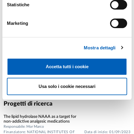
Autori: Milani C.; Longhi G.; Alessandri G.; Fontana F.; Viglioli M.;
Statistiche
Tarracchini C.; Mancabelli L.; Lugli G. A.; Petraro S.; Argentini C.;
Anzalone R.; Viappiani A.; Carli E.; Vacondio F.; Van Sinderen D.;
Turroni F.; Mor M.; Ventura M.
Marketing
Reversing TGF-β1-induced fibrotic phenotype in human
Anno: 2025
lung fibroblasts using a PROTAC tool derived from an
indoline-based HDAC6 inhibitor
Mostra dettagli
Autori: Cursaro I.; Ciccone V.; Tudino V.; Papulino C.; Scalvini L.;
Donnini S.; Morbidelli L.; Bini L.; Landi C.; Contri C.; Pasquini S.;
Vincenzi F.; Varani K.; Lodola A.; Mor M.; Benedetti R.; Altucci L.;
Accetta tutti i cookie
Butini S.; Carullo G.; Gemma S.; Campiani G.
Usa solo i cookie necessari
Lista completa pubblicazioni
Progetti di ricerca
The lipid hydrolase NAAA as a target for
non-addictive analgesic medications
Responsabile: Mor Marco
Finanziatore: NATIONAL INSTITUTES OF
Data di inizio: 01/09/2023