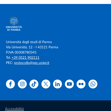
Università degli studi di Parma
Via Università, 12 - I 43121 Parma
P.IVA 00308780345
Tel.
+39 0521 902111
PEC:
protocollo@pec.unipr.it
Facebook
Instagram
TikTok
X
Linkedin
Youtube
Flickr
WhatsAp
Accessibilità