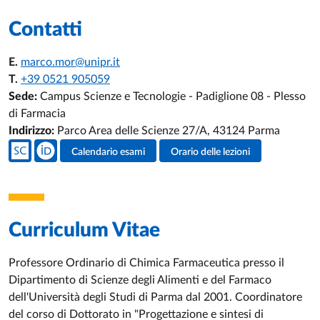
Contatti
E.
marco.mor@unipr.it
T.
+39 0521 905059
Sede:
Campus Scienze e Tecnologie - Padiglione 08 - Plesso
di Farmacia
Indirizzo:
Parco Area delle Scienze 27/A, 43124 Parma
Social del docente
Calendario esami
Orario delle lezioni
Attività del docente
Curriculum Vitae
Professore Ordinario di Chimica Farmaceutica presso il
Dipartimento di Scienze degli Alimenti e del Farmaco
dell'Università degli Studi di Parma dal 2001. Coordinatore
del corso di Dottorato in "Progettazione e sintesi di