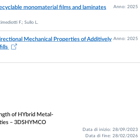
ational journals
recyclable monomaterial films and laminates
Anno: 2025
mediotti F.; Sullo L.
s
irectional Mechanical Properties of Additively
Anno: 2025
rale Universale
ills
ine
ngth of HYbrid Metal-
ilities – 3DSHYMCO
Data di inizio: 28/09/2023
Data di fine: 28/02/2026