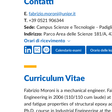
Contatti
E.
fabrizio.moroni@unipr.it
T.
+39 0521 906344
Sede:
Campus Scienze e Tecnologie - Padiglio
Indirizzo:
Parco Area delle Scienze 181/A, 
Orari di ricevimento
Social del docente
Calendario esami
Orario delle le
Attività del docente
Curriculum Vitae
Fabrizio Moroni is a mechanical engineer. F
Engineering in 2006 (110/110 cum laude) at t
and fatigue properties of structural epoxy 
Ph.D. course in Industrial Engineering at th