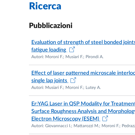
Ricerca
Henkel, Milano: definition of a simple 
adhesive for railways application (Exper
Promec, Parma: development of innovati
Pubblicazioni
(Mechanical design)
Emec, Modena: development of innovativ
Evaluation of strength of steel bonded joint
process and plant. (Mechanical Design 
fatigue loading
Dallara, Parma: static and fracture char
Autori: Moroni F.; Musiari F.; Pirondi A.
LuVe, Varese: development (testing and
Effect of laser patterned microscale inter
His main research interests are:
single lap joints
Autori: Musiari F.; Moroni F.; Lutey A.
Designing, testing and modelling of bo
Definition of a fatigue crack growth si
Er:YAG Laser in QSP Modality for Treatment
materials)
Surface Roughness Analysis and Morpholog
Adhesion promotion methodologies in ad
Electron Microscopy (ESEM)
Autori: Giovannacci I.; Mattarozzi M.; Moroni F.; Pedrazz
The result of his research have been publish