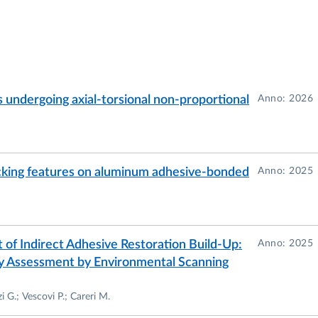
methodology for the characterization of special purpose
imental tests and finite element simulation)
ve joining solutions for a food machinery frame.
e joining system for ceramic tiles preassemblies:
s undergoing axial-torsional non-proportional
Anno: 2026
and Experimental Tests)
acterization of hybrid (metal-composite) bonded joints
 design) of bonded connection for heat exchangers
locking features on aluminum adhesive-bonded
Anno: 2025
nded and hybrid bonded connections
mulation model for interfaces (bonded joints or composite
 of Indirect Adhesive Restoration Build-Up:
Anno: 2025
y Assessment by Environmental Scanning
hesively bonded joints.
i G.; Vescovi P.; Careri M.
ed in