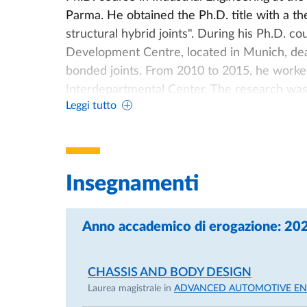
Parma. He obtained the Ph.D. title with a th
structural hybrid joints". During his Ph.D. 
Development Centre, located in Munich, dea
bonded joints. From 2010 to 2015, he work
Interdepartmental Center. The research was
Leggi tutto
joining technique for the food industry mach
The strong collaboration with Henkel Italia
to the establishment of the “Bonded Joint M
Laboratories of the Industrial Engineering D
Insegnamenti
In 2014, within the SIR program, he applied 
Improvement of Multimaterial Adhesively Bo
Anno accademico di erogazione: 2
MIUR. The project deals with the developme
bonded joints. In particular, the project is
CHASSIS AND BODY DESIGN
within the food machinery. Since November 20
Laurea magistrale in
ADVANCED AUTOMOTIVE EN
and Architecture Department of the Univers