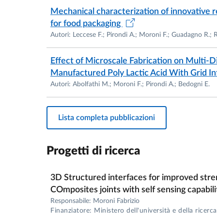
More than 50 Papers publishes in intern
Mechanical characterization of innovative 
5 Book Chapters
for food packaging
Autori: Leccese F.; Pirondi A.; Moroni F.; Guadagno R.; Ri
More than 40 Conference presentation
2 Patents
Effect of Microscale Fabrication on Multi-D
ITPR20130019 (A1) - Nodo Struttu
Manufactured Poly Lactic Acid With Grid Inf
EP2565126 (A1) - Operating mach
Autori: Abolfathi M.; Moroni F.; Pirondi A.; Bedogni E.
Lista completa pubblicazioni
Progetti di ricerca
3D Structured interfaces for improved stre
COmposites joints with self sensing capab
Responsabile: Moroni Fabrizio
Finanziatore: Ministero dell'università e della ricerca