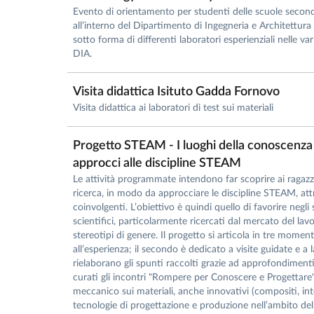
Evento di orientamento per studenti delle scuole second
all’interno del Dipartimento di Ingegneria e Architettura (
sotto forma di differenti laboratori esperienziali nelle vari
DIA.
Visita didattica Isituto Gadda Fornovo
Visita didattica ai laboratori di test sui materiali
Progetto STEAM - I luoghi della conoscenza 
approcci alle discipline STEAM
Le attività programmate intendono far scoprire ai ragazzi
ricerca, in modo da approcciare le discipline STEAM, att
coinvolgenti. L’obiettivo è quindi quello di favorire negli 
scientifici, particolarmente ricercati dal mercato del lav
stereotipi di genere. Il progetto si articola in tre momen
all’esperienza; il secondo è dedicato a visite guidate e a 
rielaborano gli spunti raccolti grazie ad approfondimenti 
curati gli incontri "Rompere per Conoscere e Progettare"
meccanico sui materiali, anche innovativi (compositi, int
tecnologie di progettazione e produzione nell’ambito del