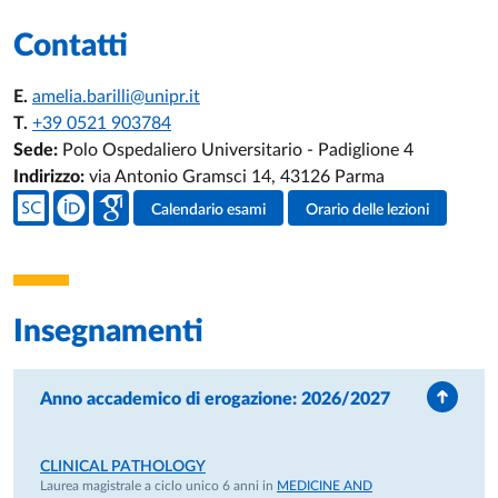
Contatti
E.
amelia.barilli@unipr.it
T.
+39 0521 903784
Sede:
Polo Ospedaliero Universitario - Padiglione 4
Indirizzo:
via Antonio Gramsci 14, 43126 Parma
Social del docente
Calendario esami
Orario delle lezioni
Attività del docente
Insegnamenti
Anno accademico di erogazione: 2026/2027
CLINICAL PATHOLOGY
Laurea magistrale a ciclo unico 6 anni in
MEDICINE AND