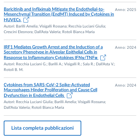
Baricitinib and Infliximab Mitigate the Endothelial-to-
Anno: 2025
Mesenchymal Transition (EndMT) Induced by Cytokines in
HUVECs
Autori: Barilli Amelia; Visigalli Rossana; Recchia Luciani Giulia;
Crescini Eleonora; Dall'Asta Valeria; Rotoli Bianca Maria
IRF1 Mediates Growth Arrest and the Induction of a
Anno: 2024
Secretory Phenotype in Alveolar Epithelial Cells in
Response to Inflammatory Cytokines IFNγ/TNFα
Autori: Recchia Luciani G.; Barilli A.; Visigalli R.; Sala R.; Dall'Asta V.;
Rotoli B. M.
Cytokines from SARS-CoV-2 Spike-Activated
Anno: 2024
Macrophages Hinder Proliferation and Cause Cell
Dysfunction in Endothelial Cells
Autori: Recchia Luciani Giulia; Barilli Amelia; Visigalli Rossana;
Dall'Asta Valeria; Rotoli Bianca Maria
Lista completa pubblicazioni