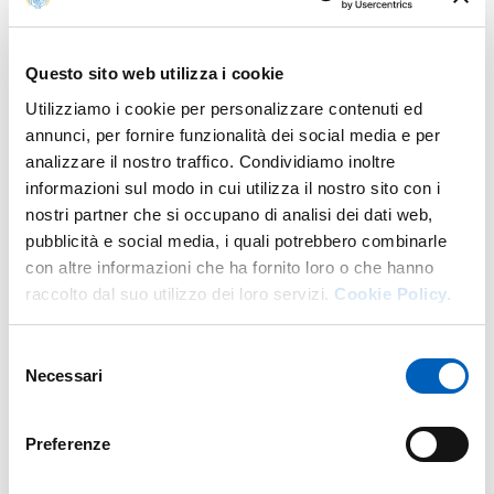
PATOLOGIA CLINICA
Laurea magistrale a ciclo unico 6 anni in
ODONTOIATRIA E
PROTESI DENTARIA
Modulo di
PATOLOGIA GENERALE E CLINICA
Anno: 2°
Questo sito web utilizza i cookie
Utilizziamo i cookie per personalizzare contenuti ed
PATOLOGIA CLINICA
annunci, per fornire funzionalità dei social media e per
Laurea in
TECNICHE DELLA PREVENZIONE NELL'AMBIENTE
E NEI LUOGHI DI LAVORO (ABILITANTE ALLA
analizzare il nostro traffico. Condividiamo inoltre
PROFESSIONE SANITARIA DI TECNICO DELLA
informazioni sul modo in cui utilizza il nostro sito con i
PREVENZIONE NELL'AMBIENTE E NEI LUOGHI DI LAVORO)
nostri partner che si occupano di analisi dei dati web,
Modulo di
ELEMENTI DI PATOLOGIA CLINICA E DI
PRIMO SOCCORSO
Anno: 2°
pubblicità e social media, i quali potrebbero combinarle
con altre informazioni che ha fornito loro o che hanno
PATOLOGIA CLINICA
raccolto dal suo utilizzo dei loro servizi.
Cookie Policy.
Laurea in
TECNICHE DI RADIOLOGIA MEDICA, PER
IMMAGINI E RADIOTERAPIA (ABILITANTE ALLA
PROFESSIONE SANITARIA DI TECNICO DI RADIOLOGIA
Selezione
MEDICA)
Necessari
del
Modulo di
IGIENE AMBIENTALE E MEDICINA DEL
consenso
LAVORO
Anno: 2°
Preferenze