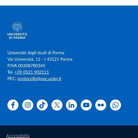
Università degli studi di Parma
Via Università, 12 - I 43121 Parma
P.IVA 00308780345
Tel.
+39 0521 902111
PEC:
protocollo@pec.unipr.it
Facebook
Instagram
TikTok
X
Linkedin
Youtube
Flickr
WhatsAp
Accessibilità