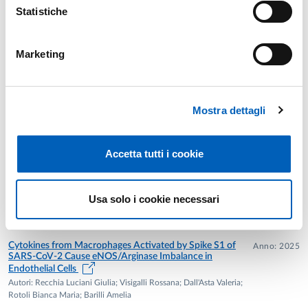
Statistiche
Anni precedenti
Marketing
Ricerca
Mostra dettagli
Pubblicazioni
Accetta tutti i cookie
IFNγ Increases Intracellular Amino Acid Content in
Anno: 2026
Human Alveolar Epithelial Cells: Role of the STAT/IRF1
Axis in the Stimulation of Transmembrane Transport
Usa solo i cookie necessari
Autori: Barilli A.; Visigalli R.; Crescini E.; Recchia Luciani G.;
Dall'Asta V.; Rotoli B. M.
Cytokines from Macrophages Activated by Spike S1 of
Anno: 2025
SARS-CoV-2 Cause eNOS/Arginase Imbalance in
Endothelial Cells
Autori: Recchia Luciani Giulia; Visigalli Rossana; Dall'Asta Valeria;
Rotoli Bianca Maria; Barilli Amelia