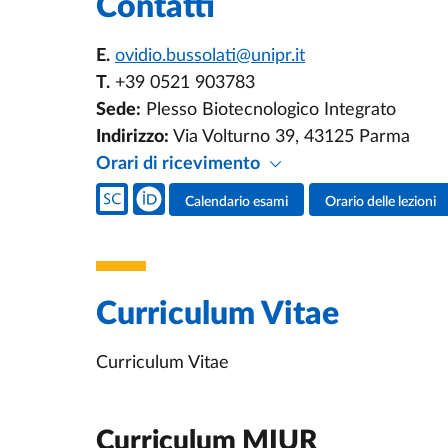
Contatti
E.
ovidio.bussolati@unipr.it
T.
+39 0521 903783
Sede:
Plesso Biotecnologico Integrato
Indirizzo:
Via Volturno 39, 43125 Parma
Orari di ricevimento
Social del docente
Calendario esami
Orario delle lezioni
Attività del docente
Curriculum Vitae
Curriculum Vitae
Curriculum MIUR