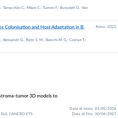
sociati, Consiglio di Presidenza, Facoltà di Medicina e
; Tarracchini C.; Milani C.; Turroni F.; Bussolati O.; Van
cientifica, Biblioteca Centrale Medica
 Colonisation and Host Adaptation in B.
Anno: 2025
a Ricerca, Area Bio-Medica
rale Medica
M.; Alessandri G.; Rizzo S. M.; Bianchi M. G.; Coenye T.;
 nel Presidio della Qualità di Ateneo
ssociati, Giunta del Dip.SBiBiT
Valutazione, Dip. SBiBiT
oltà di Medicina in rappresentanza dei Professori
zioni sindacali
e ed Organizzazione (con delega alla firma)
n Medicina Molecolare
 stroma-tumor 3D models to
Medicina e Chirurgia, membro del Senato Accademico
demico
Data di inizio: 01/05/2026
A SUL CANCRO ETS
Data di fine: 30/04/2027