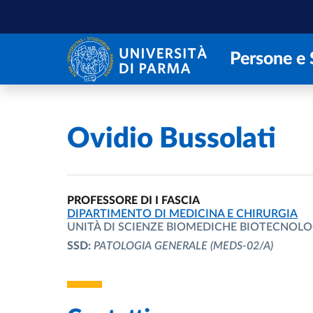
Salta al contenuto principale
Skip to footer
Persone e 
Home
/
Ovidio Bussolati
PROFESSORE DI I FASCIA
UNITÀ ORGANIZZATIVA AFFERENTE:
DIPARTIMENTO DI MEDICINA E CHIRURGIA
UNITÀ DI SCIENZE BIOMEDICHE BIOTECNOLO
SSD:
PATOLOGIA GENERALE
(MEDS-02/A)