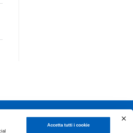
)
Linkedin
Flickr
Accetta tutti i cookie
o
ial