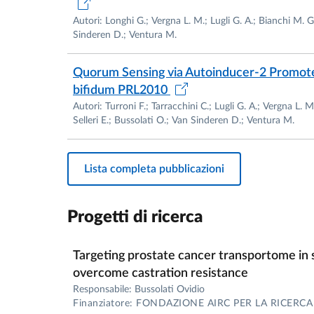
2006-2012 : Rappresentante dei Professori As
Autori: Longhi G.; Vergna L. M.; Lugli G. A.; Bianchi M. G.
Chirurgia
Sinderen D.; Ventura M.
2009-2011 : Componente della Commissione S
Quorum Sensing via Autoinducer-2 Promotes
2011-2013 : Componente del Comitato per l
bifidum PRL2010
2011-2016 : Direttore della Biblioteca Cent
Autori: Turroni F.; Tarracchini C.; Lugli G. A.; Vergna L. 
2012-2015 : Rappresentante dell’Area Medica
Selleri E.; Bussolati O.; Van Sinderen D.; Ventura M.
2012-2016 : Rappresentante dei Professori A
2012-2016 : Componente della Commissione 
2012-2016 : Componente del Consiglio di Fac
Lista completa pubblicazioni
Associati
2015-2017 : Delegato del Rettore per le Rela
Progetti di ricerca
2015-2017 : Pro-Rettore per l’Area Personal
2018-2019 : Vice-Coordinatore, Dottorato i
Targeting prostate cancer transportome in
2020-2023 : Direttore del Dipartimento di 
overcome castration resistance
2024 : Componente eletto del Senato Acca
Responsabile: Bussolati Ovidio
Finanziatore: FONDAZIONE AIRC PER LA RICERC