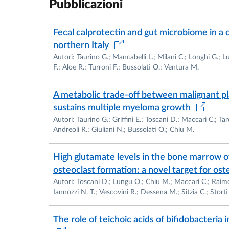
Pubblicazioni
2000 – 2019 Professore Associato di Patolog
di Scienze Biomediche, Biotecnologiche e tra
Fecal calprotectin and gut microbiome in a 
Chirurgia), Università di Parma
northern Italy
Dal 2019 - Professore Ordinario di Patologia
Autori: Taurino G.; Mancabelli L.; Milani C.; Longhi G.; Lu
Parma
F.; Aloe R.; Turroni F.; Bussolati O.; Ventura M.
PREMI
A metabolic trade-off between malignant p
1988 Premio “Francesco Cedrangolo”, A.R.F.A
sustains multiple myeloma growth
Applicata sul Cancro, l’Invecchiamento e le m
Autori: Taurino G.; Griffini E.; Toscani D.; Maccari C.; Ta
Andreoli R.; Giuliani N.; Bussolati O.; Chiu M.
dell’invecchiamento in vitro
1989 Borsa di Studio Fondazione Anna Villa R
High glutamate levels in the bone marrow 
trasporto di aminoacidi anionici in cellule tr
osteoclast formation: a novel target for os
Autori: Toscani D.; Lungu O.; Chiu M.; Maccari C.; Raimo
INCARICHI ISTITUZIONALI (Università di P
Iannozzi N. T.; Vescovini R.; Dessena M.; Sitzia C.; Storti 
1990-2000 : Componente del Consiglio di Ist
1990-1992 : Rappresentante dei Ricercatori, 
The role of teichoic acids of bifidobacteria 
2002-2012 : Rappresentante dei Professori A