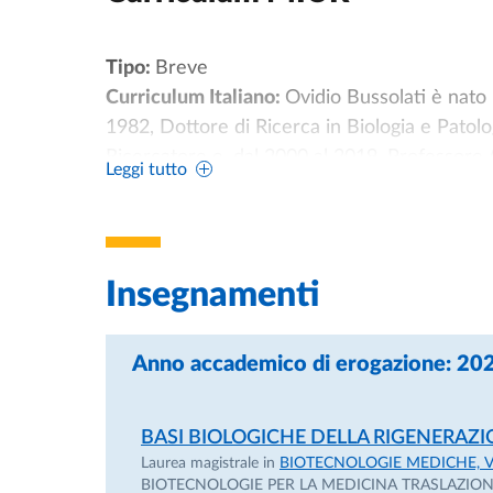
Tipo:
Breve
Curriculum Italiano:
Ovidio Bussolati è nato
1982, Dottore di Ricerca in Biologia e Patol
Ricercatore e, dal 2000 al 2019, Professore 
Leggi tutto
Generale presso il Dipartimento di Medicina 
di Laurea Magistrale in Medicina e Chirurgia,
Scienze Motorie Preventive e Adattate e Sci
Biotecnologie e in diverse Scuole di Special
Insegnamenti
Dottorato di Ricerca in Microbiota and Health.
tra cui quello di Pro-Rettore al Personale e
Anno accademico di erogazione: 2
Dipartimento di Medicina e Chirurgia e, nel
scientifica ha riguardato la fisiopatologia d
riferimento al trasporto e al metabolismo di a
BASI BIOLOGICHE DELLA RIGENERAZI
regolazione del volume cellulare. I progetti d
Laurea magistrale in
BIOTECNOLOGIE MEDICHE, V
arginina in tumori umani e gli effetti di nanom
BIOTECNOLOGIE PER LA MEDICINA TRASLAZIO