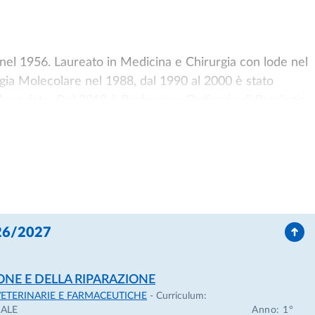
 nel 1956. Laureato in Medicina e Chirurgia con lode nel
ogia Molecolare nel 1988, dal 1990 al 2000 è stato
Associato. Dal 2019 è Professore Ordinario di Patologia
e Chirurgia dell'Università di Parma. E’ docente nei Cors
 Medicine and Surgery (internazionale in lingua inglese),
enze della Nutrizione umana, nel Corso di Laurea in
izzazione. E’ componente del Collegio dei Docenti del
 Ha ricoperto ruoli di responsabilità a livello di ateneo,
d Organizzazione. Dal 2020 al 2023 è stato Direttore del
026/2027
 2024, componente del Senato Accademico. La sua attivit
elle funzioni della membrana plasmatica, con particolare
minoacidi in modelli cellulari normali e patologici e alla
ONE E DELLA RIPARAZIONE
i ricerca attuali riguardano il metabolismo di glutamina e
ETERINARIE E FARMACEUTICHE
- Curriculum:
ateriali su macrofagi e barriere epiteliali. Più volte
NALE
Anno: 1°