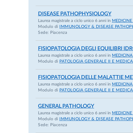
finanziato nell’ambito di progetti PRIN, ha p
laboratori italiani, europei ed extraeuropei. 
DISEASE PATHOPHYSIOLOGY
Laurea magistrale a ciclo unico 6 anni in
MEDICINE
ed enti pubblici e privati; è componente del
Modulo di
IMMUNOLOGY & DISEASE PATHOP
of Physiology - Cell Physiology. Ha curato la 
Sede: Piacenza
Patologia Clinica. E’ coautore di oltre 160 art
Physiological Society e della Società Italiana
FISIOPATOLOGIA DEGLI EQUILIBRI ID
Curriculum Inglese:
Ovidio Bussolati was bo
Laurea magistrale a ciclo unico 6 anni in
MEDICINA
and his Ph.D. in Molecular Biology and Path
Modulo di
PATOLOGIA GENERALE II E MEDIC
1990, Associate Professor in 2000 and Full P
FISIOPATOLOGIA DELLE MALATTIE M
Department of Medicine and Surgery of the 
Laurea magistrale a ciclo unico 6 anni in
MEDICINA
Medical School, in the MA Courses in Human 
Modulo di
PATOLOGIA GENERALE II E MEDIC
qualification schools. He is a member of th
Prof. Bussolati has been called to several 
GENERAL PATHOLOGY
resources and organization and Chair of th
Laurea magistrale a ciclo unico 6 anni in
MEDICINE
2023. His scientific interests have mainly 
Modulo di
IMMUNOLOGY & DISEASE PATHOP
Sede: Piacenza
such as the regulation of amino acid transp