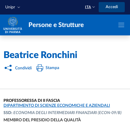
Salta al contenuto principale
Skip to footer
Accedi
Unipr
ITA
Persone e Strutture
Home
/
Beatrice Ronchini
Stampa
Condividi
PROFESSORESSA DI II FASCIA
UNITÀ ORGANIZZATIVA AFFERENTE:
DIPARTIMENTO DI SCIENZE ECONOMICHE E AZIENDALI
SSD:
ECONOMIA DEGLI INTERMEDIARI FINANZIARI
(ECON-09/B)
MEMBRO DEL PRESIDIO DELLA QUALITÀ
UNITÀ ORGANIZZATIVA AFFERENTE: