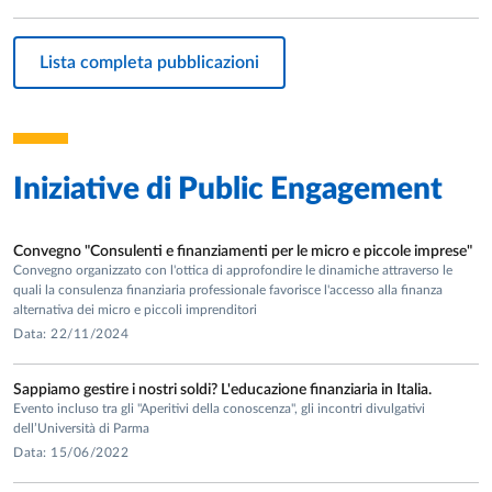
Associato ordinario dell’Associazione dei Docenti di
Lista completa pubblicazioni
Economia degli Intermediari e dei Mercati Finanziari
(ADEIMF)
Iniziative di
Public Engagement
Convegno "Consulenti e finanziamenti per le micro e piccole imprese"
Convegno organizzato con l'ottica di approfondire le dinamiche attraverso le
quali la consulenza finanziaria professionale favorisce l'accesso alla finanza
alternativa dei micro e piccoli imprenditori
Data: 22/11/2024
Sappiamo gestire i nostri soldi? L'educazione finanziaria in Italia.
Evento incluso tra gli "Aperitivi della conoscenza", gli incontri divulgativi
dell’Università di Parma
Data: 15/06/2022