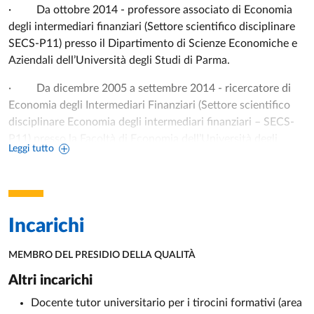
· Da ottobre 2014 - professore associato di Economia
degli intermediari finanziari (Settore scientifico disciplinare
SECS-P11) presso il Dipartimento di Scienze Economiche e
Aziendali dell’Università degli Studi di Parma.
· Da dicembre 2005 a settembre 2014 - ricercatore di
Economia degli Intermediari Finanziari (Settore scientifico
disciplinare Economia degli intermediari finanziari – SECS-
P11) presso la Facoltà di Economia dell’Università degli
Leggi tutto
Studi di Parma.
Curriculum accademico – Titoli
· Dal 2002 al 2004 - titolare di un assegno di ricerca
Incarichi
presso la Facoltà di Economia dell’Università degli Studi di
Parma, settore scientifico-disciplinare SECS-P/11, sul tema
MEMBRO DEL PRESIDIO DELLA QUALITÀ
“Evoluzione degli strumenti e dei criteri della vigilanza sul
UNITÀ ORGANIZZATIVA AFFERENTE:
sistema bancario”.
Altri incarichi
Docente tutor universitario per i tirocini formativi (area
· 2002 – dottore di ricerca in Mercati e Intermediari