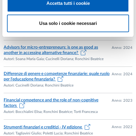
pari
Accetta tutti i cookie
Pubblicazioni
Bando FIRB 2003 Componente dell’Unità Locale
nell’ambito del Progetto Smefin “Ridisegno dell’infrastruttura
Italian household debt: leveraging financial knowledge and
Anno: 2025
Usa solo i cookie necessari
digital skills to increase financial inclusion
finanziaria delle reti di imprese: alla ricerca di nuove
Autori: Arcuri Maria Cristina; Ronchini Beatrice; Gandolfi Gino
soluzioni finanziarie, istituzionali e informatiche per
sostenere la competitività, l’innovazione, le riorganizzazioni
Advisors for micro-entrepreneurs: is one as good as
Anno: 2024
aziendali e la gestione dei rischi”, Responsabile Scientifico
another in accessing alternative finance?
Prof. Luca Erzegovesi, Coordinatore Locale Prof. Giulio
Autori: Soana Maria Gaia; Cucinelli Doriana; Ronchini Beatrice
Tagliavini (Università di Parma), durata del progetto 42 mesi
Differenze di genere e competenze finanziarie: quale ruolo
Anno: 2024
per l'educazione finanziaria?
Autori: Cucinelli Doriana; Ronchini Beatrice
PRIN 2007 Componente dell’Unità di Ricerca
nell’ambito del Progetto "Lo Stakeholder Management in
Financial competence and the role of non-cognitive
Anno: 2023
banca", Coordinatore Scientifico Prof. Marco Di Antonio,
factors
durata 24 mesi
Autori: Bocchialini Elisa; Ronchini Beatrice; Torti Francesca
Anno: 2022
Strumenti finanziari e creditizi - IV edizione
Autori: Tagliavini Giulio; Poletti Lucia; Ronchini Beatrice
Partecipazione ad accademie, associazioni, registri ed albi