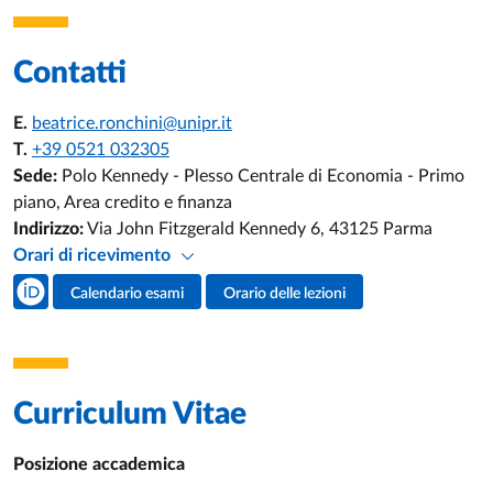
Contatti
E.
beatrice.ronchini@unipr.it
T.
+39 0521 032305
Sede:
Polo Kennedy - Plesso Centrale di Economia - Primo
piano, Area credito e finanza
Indirizzo:
Via John Fitzgerald Kennedy 6, 43125 Parma
Orari di ricevimento
Social del docente
Calendario esami
Orario delle lezioni
Attività del docente
Curriculum Vitae
Posizione accademica