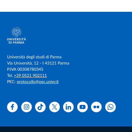
Università degli studi di Parma
Via Università, 12 - I 43121 Parma
P.IVA 00308780345
Tel.
+39 0521 902111
PEC:
protocollo@pec.unipr.it
Facebook
Instagram
TikTok
X
Linkedin
Youtube
Flickr
WhatsAp