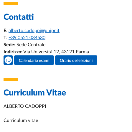
Contatti
E.
alberto.cadoppi@unipr.it
T.
+39 0521 034530
Sede:
Sede Centrale
Indirizzo:
Via Università 12, 43121 Parma
Social del docente
Calendario esami
Orario delle lezioni
Attività del docente
Curriculum Vitae
ALBERTO CADOPPI
Curriculum vitae