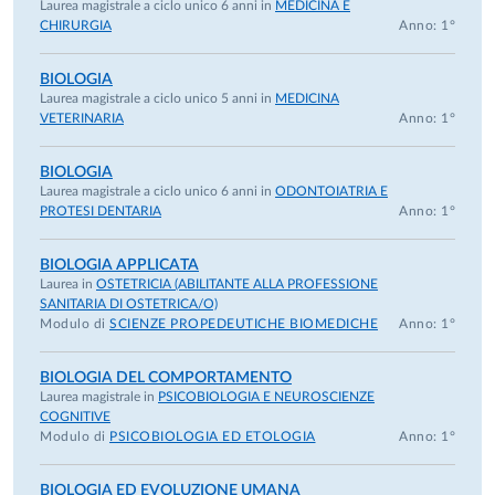
Laurea magistrale a ciclo unico 6 anni in
MEDICINA E
Carriera professionale
CHIRURGIA
Anno: 1°
Dicembre 2016-presente
- Professore Ordinario BIO/13, Università di Parma
BIOLOGIA
Laurea magistrale a ciclo unico 5 anni in
MEDICINA
Novembre 2000-2016
VETERINARIA
Anno: 1°
· Professore Associato BIO/13, Università di Parma
Novembre 1999
BIOLOGIA
· Ricercatore di Zoologia-BIO/05 presso l' Università di Parma
Laurea magistrale a ciclo unico 6 anni in
ODONTOIATRIA E
Ottobre 1999-2004
PROTESI DENTARIA
Anno: 1°
· Docente di Etologia presso la Facoltà di Psicologia e di Scien
MM FF NN, Università di Bologna
BIOLOGIA APPLICATA
Laurea in
OSTETRICIA (ABILITANTE ALLA PROFESSIONE
Novembre 1996-1999:
SANITARIA DI OSTETRICA/O)
· Professore a contratto di Biologia Generale, CdL in Psicologia
Modulo di
SCIENZE PROPEDEUTICHE BIOMEDICHE
Anno: 1°
Università di Parma
Marzo 1997- marzo 1998
BIOLOGIA DEL COMPORTAMENTO
· Borsa di studio NATO-CNR -Advanced Research presso la Di
Laurea magistrale in
PSICOBIOLOGIA E NEUROSCIENZE
COGNITIVE
of Biological Sciences, University of Missouri-Columbia (USA)
Modulo di
PSICOBIOLOGIA ED ETOLOGIA
Anno: 1°
Ottobre 1993-95:
· Borsa di studio Post-dottorato presso il Dipartimento di Scie
BIOLOGIA ED EVOLUZIONE UMANA