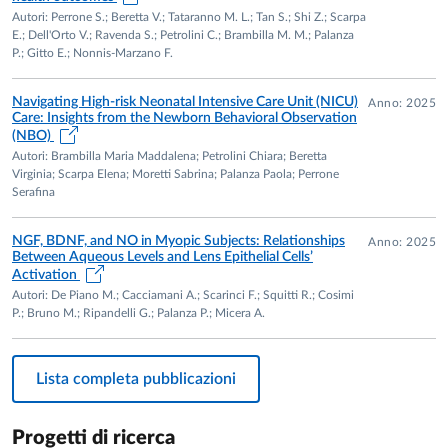
Partecipazione: Project Leader. € 3.450.000
Autori: Perrone S.; Beretta V.; Tataranno M. L.; Tan S.; Shi Z.; Scarpa
• National Recovery and Resilience Plan (NRRP) -Ministry of
E.; Dell'Orto V.; Ravenda S.; Petrolini C.; Brambilla M. M.; Palanza
University and Research (MUR): MNESYS-A Multiscale integr
P.; Gitto E.; Nonnis-Marzano F.
approach to the study of the nervous system in health and dis
Responsabile (PI) Task 4.1: Impact of the social and physical
Navigating High-risk Neonatal Intensive Care Unit (NICU)
Anno: 2025
Care: Insights from the Newborn Behavioral Observation
environment on early development and disease susceptibility.
(NBO)
26 €240.000.
Autori: Brambilla Maria Maddalena; Petrolini Chiara; Beretta
• EU-COST CA24168- “European Initiative to Enhance the Cu
Virginia; Scarpa Elena; Moretti Sabrina; Palanza Paola; Perrone
Serafina
SABV Policy in Preclinical Biomedical Research” (EUSABV). 
del Core-Group e MC.
NGF, BDNF, and NO in Myopic Subjects: Relationships
Anno: 2025
Conclusi:
Between Aqueous Levels and Lens Epithelial Cells’
• Programma Nazionale di Ricerca in Antartide: PNRA18_0034
Activation
– TEARplay - Tear-film Evolution in Antarctic Region:
Autori: De Piano M.; Cacciamani A.; Scarinci F.; Squitti R.; Cosimi
P.; Bruno M.; Ripandelli G.; Palanza P.; Micera A.
bioinstrumental, biochemical and behavioural PLAYers -
Partecipazione: Co-PI
•Agenzia Spaziale Italiana "MARSE-PRE: MARcatori biologici 
Lista completa pubblicazioni
funzionali per la biomedicina aStronautica di PREcisione.
(Collaboratore - Key-associate)
Progetti di ricerca
•Responsabile di Unita’ di Ricerca, PRIN 2010-11 per il proget