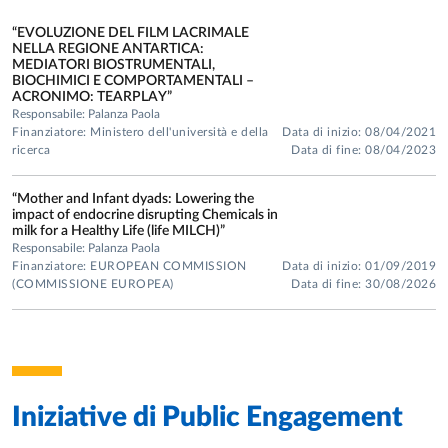
triennale: “Infanzia, adolescenza e psicopatologia: effetto delle
“EVOLUZIONE DEL FILM LACRIMALE
materne, psicofarmaci e sostanze d'abuso sullo sviluppo del
NELLA REGIONE ANTARTICA:
cervello”. Principal Investigator.
MEDIATORI BIOSTRUMENTALI,
BIOCHIMICI E COMPORTAMENTALI –
•Responsabile di Unità di Ricerca per il progetto triennale:
ACRONIMO: TEARPLAY”
“Conditional knockout NPY-YIR mice as an experimental mode
Responsabile: Palanza Paola
study vulnerability to psychopathology” Fondazione Compagni
Finanziatore: Ministero dell'università e della
Data di inizio: 08/04/2021
ricerca
Data di fine: 08/04/2023
San Paolo, Torino (2009-2011). Principal Investigator.
•Responsabile di Unita’ di Ricerca, PRIN 2008 per il progetto
“Mother and Infant dyads: Lowering the
biennale: “analisi del comportamento e della rsposta allo stres
impact of endocrine disrupting Chemicals in
sociale in topi KO condizionali per NPY-Y1R.” Principal Investi
milk for a Healthy Life (life MILCH)”
Responsabile: Palanza Paola
•Responsabile del progetto di ricerca: “Fenotipizzazione
Finanziatore: EUROPEAN COMMISSION
Data di inizio: 01/09/2019
comportamentale, risposta allo stress cronico e differenze sess
(COMMISSIONE EUROPEA)
Data di fine: 30/08/2026
in un ceppo inbred di topi" - Takeda Cambridge, Cambridge, U
Principal Investigator.
•Responsabile di Unità di Ricerca nel Programma Nazionale
Interuniversitario MURST Cofin 2000: “Il comportamento com
biomarcatore degli effetti degli inquinanti estrogenici nei Verte
Iniziative di
Public Engagement
superiori”.Principal Investigator.
•Responsabile di UR per i finanziamenti di Ateneo FIL 2003, -