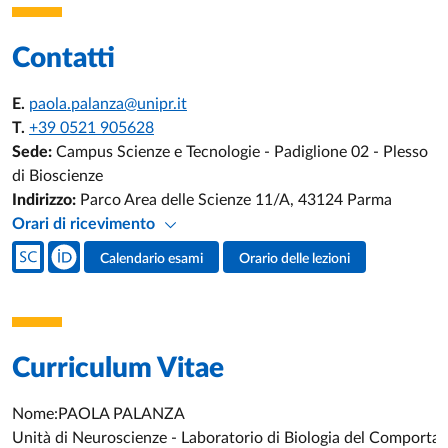
Contatti
E.
paola.palanza@unipr.it
T.
+39 0521 905628
Sede:
Campus Scienze e Tecnologie - Padiglione 02 - Plesso
di Bioscienze
Indirizzo:
Parco Area delle Scienze 11/A, 43124 Parma
Orari di ricevimento
Social del docente
Calendario esami
Orario delle lezioni
Attività del docente
Curriculum Vitae
Nome:PAOLA PALANZA
Unità di Neuroscienze - Laboratorio di Biologia del Comport