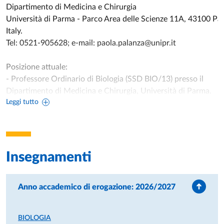
Dipartimento di Medicina e Chirurgia
Università di Parma - Parco Area delle Scienze 11A, 43100 Pa
Italy.
Tel: 0521-905628; e-mail: paola.palanza@unipr.it
Posizione attuale:
- Professore Ordinario di Biologia (SSD BIO/13) presso il
Dipartimento di Medicina e Chirurgia, Università di Parma.
Leggi tutto
- Condirettore della International School of Ethology "Danilo
Mainardi", Fondazione e Centro Ettore Majorana per la Cultur
Scientifica, Erice (TP).
-Presidente della Fondazione Bioparco di Roma
Insegnamenti
Carriera scolastica
* Dottorato in Biologia Animale-Etologia, Università di Firenze
(Supervisore: D. Mainardi)
Anno accademico di erogazione: 2026/2027
* Laurea in Scienze Biologiche (110/110 cum laude), Università
Parma, 1987
BIOLOGIA