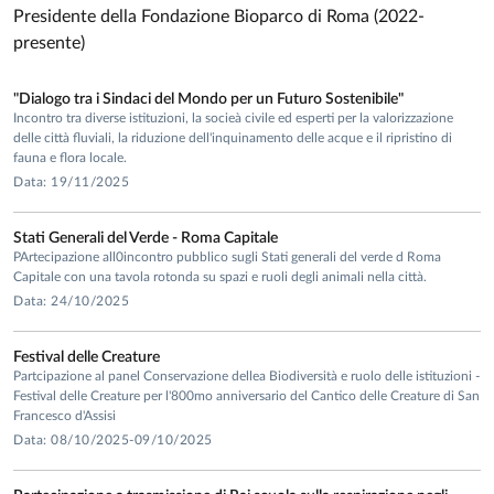
Presidente della Fondazione Bioparco di Roma (2022-
comitato Area 05).
presente)
Principali collaborazioni scientifiche
"Dialogo tra i Sindaci del Mondo per un Futuro Sostenibile"
• Prof. F.S. vom Saal (University of Missouri Columbia, USA).
Incontro tra diverse istituzioni, la socieà civile ed esperti per la valorizzazione
Endocrine disruptors, reproduction and behavior
delle città fluviali, la riduzione dell'inquinamento delle acque e il ripristino di
• Dr. I. Jaric, University of Zurich, Sex as a Biological Variable
fauna e flora locale.
• Prof. C. Eva, Prof. I. Bertocchi, Prof G. Panzica (NICO, Fond
Data: 19/11/2025
di Neuroscienze Cavaliere Ottolenghi e Dip. Di Neuroscienze,
Università di Torino), NPY1R conditional KO mice, differenze
Stati Generali del Verde - Roma Capitale
PArtecipazione all0incontro pubblico sugli Stati generali del verde d Roma
sessuali
Capitale con una tavola rotonda su spazi e ruoli degli animali nella città.
• Prof. A. Bartolomucci (University of Minnesota, USA) Model
Data: 24/10/2025
chronic psychosocial stress, obesity, diabetes.
• Dr. D. Santucci, L. Ricceri, G. Calamandrei (Istituto Superiore
Festival delle Creature
Sanità). Development, hormones, EDCs
Partcipazione al panel Conservazione dellea Biodiversità e ruolo delle istituzioni -
• Prof C. Blanchard, Department of Psychology, University of
Festival delle Creature per l'800mo anniversario del Cantico delle Creature di San
Francesco d'Assisi
Hawaii, USA. Social neuroscience, sex differences
Data: 08/10/2025-09/10/2025
• Prof. Vassilios Fanos, Dipartimento di Scienze Chirurgiche,
Università di Cagliari. Latte materno e sviluppo infantile.