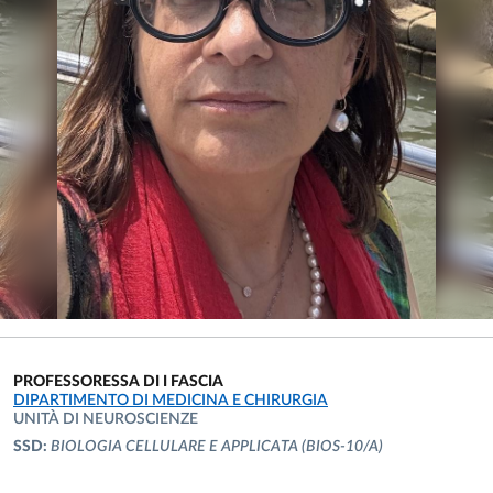
PROFESSORESSA DI I FASCIA
UNITÀ ORGANIZZATIVA AFFERENTE:
DIPARTIMENTO DI MEDICINA E CHIRURGIA
UNITÀ DI NEUROSCIENZE
SSD:
BIOLOGIA CELLULARE E APPLICATA
(BIOS-10/A)