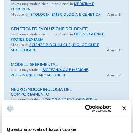
Ambientali, Università di Venezia, Italia.
Laurea magistrale a ciclo unico 6 anni in
MEDICINA E
1991, 1994, 1998, 1999, 2000, 2002
CHIRURGIA
Modulo di
ISTOLOGIA, EMBRIOLOGIA E GENETICA
Anno: 1°
Visiting scientist at the Division of Biological Sciences, Univer
Missouri.
GENETICA ED EVOLUZIONE DEL DENTE
February-April 1990
Laurea magistrale a ciclo unico 6 anni in
ODONTOIATRIA E
Visiting scientist at the Biomedical and Physiological Research
PROTESI DENTARIA
Group, University of Swansea, U.K.
Modulo di
SCIENZE BIOCHIMICHE, BIOLOGICHE E
MOLECOLARI
Anno: 1°
Novembre 1988-1991:
· Dottorato di ricerca in Biologia Animale (Etologia), Università
MODELLI SPERIMENTALI
Firenze, Università di Parma e Università di Pisa.
Laurea magistrale in
BIOTECNOLOGIE MEDICHE,
VETERINARIE E FARMACEUTICHE
Anno: 2°
RICERCA
La ricerca si focalizza sulle basi biologiche del comportamento,
NEUROENDOCRINOLOGIA DEL
meccanismi che ne regolano l'espressione, i fattori che ne
COMPORTAMENTO
Laurea magistrale in
ECOLOGIA ED ETOLOGIA PER LA
determinano lo sviluppo e le relazioni tra condizioni ecologich
CONSERVAZIONE DELLA NATURA
- Curriculum:
strategie di competizione e/o cooperazione tra gli individui. Fi
ETOLOGICO
comune della ricerca è l’analisi del comportamento come
Modulo di
ETOLOGIA
Anno: 1°
espressione fenotipica delle complesse interazioni e
Questo sito web utilizza i cookie
interconnessioni esistenti tra i diversi sistemi interni ad un