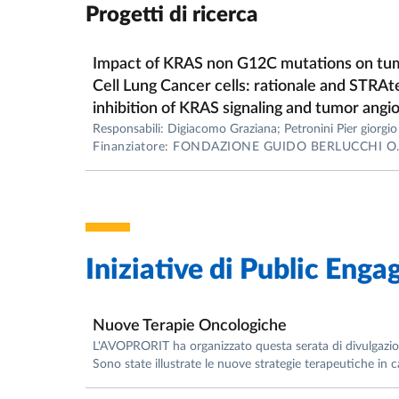
• 155 pubblicazioni su riviste internazionali
Progetti di ricerca
• Citazioni totali: 4.904
• H-index: 41 (Scopus)
Impact of KRAS non G12C mutations on tum
________________________________________
Cell Lung Cancer cells: rationale and STRA
Brevetti
inhibition of KRAS signaling and tumor angi
• Composti inibitori irreversibili di EGFR co
Responsabili: Digiacomo Graziana; Petronini Pier giorgio
• Nuovi inibitori MDR1 per superare la mul
Finanziatore: FONDAZIONE GUIDO BERLUCCHI O.N
Iniziative di
Public Enga
Nuove Terapie Oncologiche
L'AVOPRORIT ha organizzato questa serata di divulgazione 
Sono state illustrate le nuove strategie terapeutiche in