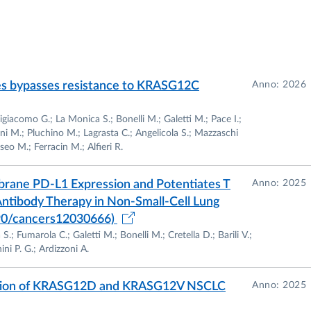
Augusto per la Vita (Novellara)
nternazionali, tra cui:
ifferenziamento
 bypasses resistance to KRASG12C
Anno: 2026
ogy
h
giacomo G.; La Monica S.; Bonelli M.; Galetti M.; Pace I.;
ani M.; Pluchino M.; Lagrasta C.; Angelicola S.; Mazzaschi
itato Scientifico 06 (Scienze Mediche) e membro della
seo M.; Ferracin M.; Alfieri R.
egato del Direttore del Dipartimento di Medicina e
rane PD-L1 Expression and Potentiates T
Anno: 2025
Antibody Therapy in Non-Small-Cell Lung
3390/cancers12030666)
ogia Molecolare Traslazionale, con particolare riferimento 
.; Fumarola C.; Galetti M.; Bonelli M.; Cretella D.; Barili V.;
ni P. G.; Ardizzoni A.
ization of KRASG12D and KRASG12V NSCLC
Anno: 2025