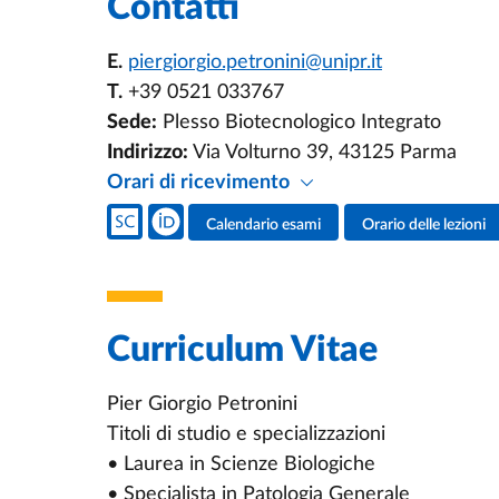
Contatti
E.
piergiorgio.petronini@unipr.it
T.
+39 0521 033767
Sede:
Plesso Biotecnologico Integrato
Indirizzo:
Via Volturno 39, 43125 Parma
Orari di ricevimento
Social del docente
Calendario esami
Orario delle lezioni
Attività del docente
Curriculum Vitae
Pier Giorgio Petronini
Titoli di studio e specializzazioni
• Laurea in Scienze Biologiche
• Specialista in Patologia Generale