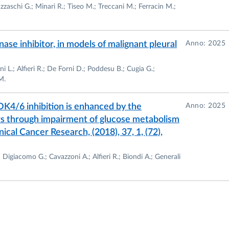
aschi G.; Minari R.; Tiseo M.; Treccani M.; Ferracin M.;
egie terapeutiche in modelli preclinici, sia in vitro sia in
n particolare attenzione a:
nase inhibitor, in models of malignant pleural
Anno: 2025
4/6)
i L.; Alfieri R.; De Forni D.; Poddesu B.; Cugia G.;
ttivi)
M.
unoterapia
DK4/6 inhibition is enhanced by the
Anno: 2025
s through impairment of glucose metabolism
ical Cancer Research, (2018), 37, 1, (72),
ti finanziati da enti pubblici e privati, tra cui:
anziati dal Ministero della Salute
; Digiacomo G.; Cavazzoni A.; Alfieri R.; Biondi A.; Generali
zzoni; P.I. Marcello Tiseo)
aZeneca, Pfizer, Chiesi Farmaceutici
va (3-MCPD)