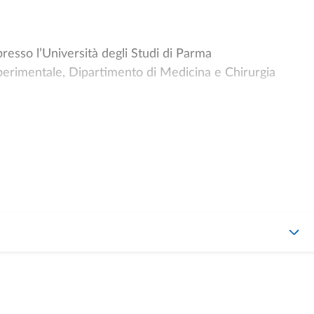
resso l’Università degli Studi di Parma
perimentale, Dipartimento di Medicina e Chirurgia
o di Patologia Generale e Responsabile del Laboratorio di
egli Studi di Parma.
l’Unità di Oncologia Virale diretta dal Prof. Luc Montagnie
evisore per numerose riviste scientifiche internazionali,
therapy, Cancer Cell International, Molecular
Chiara Tassoni per la ricerca sulle leucemie e sul cancro