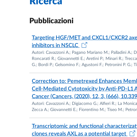
Ricerca
• Responsabile Scientifico dell’Associazione 
• Membro di società scientifiche nazionali e i
o Associazione di Biologia Cellulare e del D
Pubblicazioni
o Società Italiana di Cancerologia
o Società Italiana di Patologia
Targeting HGF/MET and CXCL1/CXCR2 axes
o American Society for Investigative Pathol
inhibitors in NSCLC
o European Association for Cancer Researc
Autori: Cavazzoni A.; Pagano Mariano M.; Palladini A.; Di
Roncarati R.; Giovannetti E.; Aretini P.; Minari R.; Trecc
Dal 2018 al 2025 è stato Presidente del Com
G.; Bordi P.; Gelsomino F.; Agustoni F.; Petronini P. G.; Ti
Commissione di Ateneo per la Ricerca. È Del
Chirurgia alla Ricerca Privata.
Correction to: Pemetrexed Enhances Memb
________________________________________
Cell-Mediated Cytotoxicity by Anti-PD-L1 
Interessi di ricerca
Cancer (Cancers, (2020), 12, 3, (666), 10.
L’attività scientifica è focalizzata sull’Oncol
Autori: Cavazzoni A.; Digiacomo G.; Alfieri R.; La Monica S
• Carcinoma polmonare (NSCLC)
Zecca A.; Giovannetti E.; Fiorentino M.; Tiseo M.; Petroni
• Carcinoma mammario
• Mesotelioma pleurico maligno
Transcriptomic and functional character
clones reveals AXL as a potential target
• Carcinoma renale