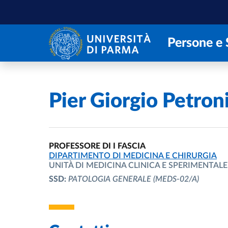
Salta al contenuto principale
Skip to footer
Persone e 
Home
/
Pier Giorgio Petron
PROFESSORE DI I FASCIA
UNITÀ ORGANIZZATIVA AFFERENTE:
DIPARTIMENTO DI MEDICINA E CHIRURGIA
UNITÀ DI MEDICINA CLINICA E SPERIMENTALE
SSD:
PATOLOGIA GENERALE
(MEDS-02/A)