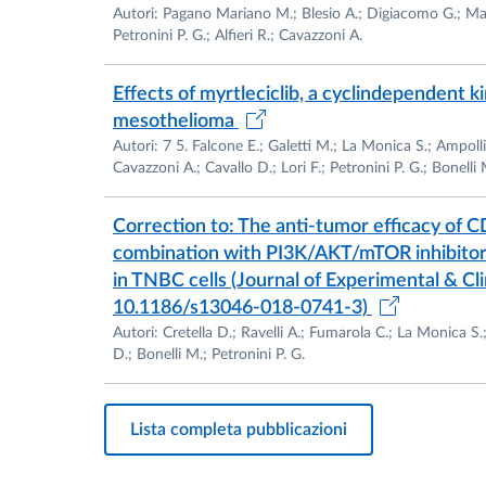
Autori: Pagano Mariano M.; Blesio A.; Digiacomo G.; Mazz
• Sarcoma di Ewing
Petronini P. G.; Alfieri R.; Cavazzoni A.
L’interesse è rivolto allo studio di nuove strat
modelli murini xenotrapiantati (topi nudi), co
Effects of myrtleciclib, a cyclindependent ki
• Meccanismi di resistenza ai TKI
mesothelioma
• Target molecolari (EGFR, ErbB, PI3K, CDK
Autori: 7 5. Falcone E.; Galetti M.; La Monica S.; Ampollin
• Immunoterapia (PD-L1 e biomarcatori predi
Cavazzoni A.; Cavallo D.; Lori F.; Petronini P. G.; Bonelli 
• Sequenze terapeutiche integrate TKI–imm
________________________________________
Correction to: The anti-tumor efficacy of C
Principali progetti coordinati
combination with PI3K/AKT/mTOR inhibitor
in TNBC cells (Journal of Experimental & Clin
Ha coordinato o co-coordinato numerosi proget
10.1186/s13046-018-0741-3)
• Progetti Ordinari di Ricerca Oncologica fin
Autori: Cretella D.; Ravelli A.; Fumarola C.; La Monica S.
• Progetti finanziati da AIRC (P.I. Andrea Ardi
D.; Bonelli M.; Petronini P. G.
• Progetti finanziati da Novartis Farma, Astr
• Progetto EFSA su tossicologia comparati
________________________________________
Lista completa pubblicazioni
Produzione scientifica