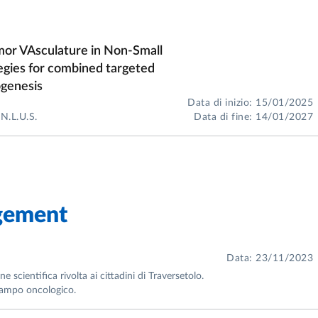
 peer-reviewed
or VAsculature in Non-Small
tegies for combined targeted
ogenesis
n attività antiproliferativa (PCT/IB2009/055980)
Data di inizio: 15/01/2025
tidrug resistance (PCT/EP2015/067795)
.L.U.S.
Data di fine: 14/01/2027
gement
Data: 23/11/2023
scientifica rivolta ai cittadini di Traversetolo.
 campo oncologico.