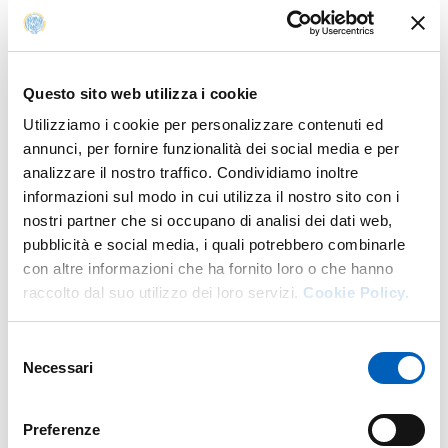
Contatti
E.
silvia.amadei@unipr.it
Questo sito web utilizza i cookie
T.
+39 0521 904194
Utilizziamo i cookie per personalizzare contenuti ed
Sede:
Sede Centrale
annunci, per fornire funzionalità dei social media e per
Indirizzo:
Via Università 12, 43121 Parma
analizzare il nostro traffico. Condividiamo inoltre
informazioni sul modo in cui utilizza il nostro sito con i
nostri partner che si occupano di analisi dei dati web,
pubblicità e social media, i quali potrebbero combinarle
Curriculum Vitae
con altre informazioni che ha fornito loro o che hanno
raccolto dal suo utilizzo dei loro servizi.
Cookie Policy.
Scarica il CV
Selezione
Necessari
del
consenso
Incarichi
Preferenze