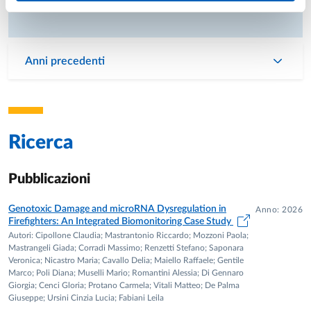
•Respiratory Research
Indici bibliometrici
Anni precedenti
112 peer reviewed articoli, H index 35, citazioni 4586
Ricerca
Pubblicazioni
Genotoxic Damage and microRNA Dysregulation in
Anno: 2026
Firefighters: An Integrated Biomonitoring Case Study
Autori: Cipollone Claudia; Mastrantonio Riccardo; Mozzoni Paola;
Mastrangeli Giada; Corradi Massimo; Renzetti Stefano; Saponara
Veronica; Nicastro Maria; Cavallo Delia; Maiello Raffaele; Gentile
Marco; Poli Diana; Muselli Mario; Romantini Alessia; Di Gennaro
Giorgia; Cenci Gloria; Protano Carmela; Vitali Matteo; De Palma
Giuseppe; Ursini Cinzia Lucia; Fabiani Leila