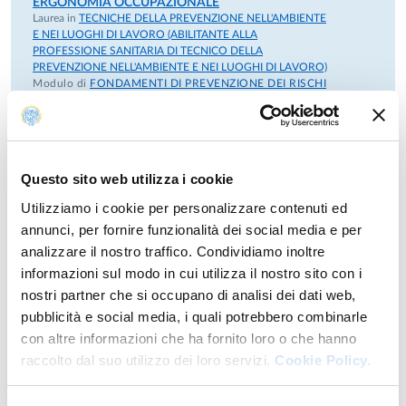
ERGONOMIA OCCUPAZIONALE
Laurea in
TECNICHE DELLA PREVENZIONE NELL'AMBIENTE
bandita dall’Università degli Studi di Parma;
E NEI LUOGHI DI LAVORO (ABILITANTE ALLA
PROFESSIONE SANITARIA DI TECNICO DELLA
Giugno 2002- giugno 2005: ricercatore presso il Centro
PREVENZIONE NELL'AMBIENTE E NEI LUOGHI DI LAVORO)
Modulo di
FONDAMENTI DI PREVENZIONE DEI RISCHI
Studi, Ricerche e Formazione I.S.P.E.S.L. presso l’Università
NEGLI AMBIENTI DI LAVORO (I)
Anno: 2°
di Parma – Sezione di Medicina del Lavoro e Laboratorio di
Tossicologia Industriale del Dipartimento di Clinica Medica,
MEDICINA DEL LAVORO
Nefrologia e Scienze della Prevenzione;
Laurea magistrale a ciclo unico 6 anni in
MEDICINA E
CHIRURGIA
Questo sito web utilizza i cookie
Modulo di
MEDICINA DEL LAVORO E METODOLOGIA
Marzo 2003-Novembre 2005: assegnista di ricerca per il
Utilizziamo i cookie per personalizzare contenuti ed
DELLA RICERCA
Anno: 5°
Settore Scientifico-Disciplinare MED/44 "Medicina del
annunci, per fornire funzionalità dei social media e per
Lavoro", presso la Facoltà di Medicina e Chirurgia
analizzare il nostro traffico. Condividiamo inoltre
MEDICINA DEL LAVORO
dell’Università di Parma.
Laurea magistrale in
SCIENZE INFERMIERISTICHE E
informazioni sul modo in cui utilizza il nostro sito con i
OSTETRICHE
nostri partner che si occupano di analisi dei dati web,
Modulo di
MANAGEMENT SANITARIO
Anno: 2°
Novembre 2005: Ricercatore universitario MED/44 presso
pubblicità e social media, i quali potrebbero combinarle
l’Università di Parma e Dirigente Medico Struttura
con altre informazioni che ha fornito loro o che hanno
MEDICINA DEL LAVORO (INTERDISCIPLINARE)
Complessa Medicina del Lavoro, AO Parma
raccolto dal suo utilizzo dei loro servizi.
Cookie Policy.
Laurea magistrale a ciclo unico 6 anni in
MEDICINA E
CHIRURGIA
Novembre 2010: Professore Associato MED/44
Modulo di
MEDICINA DEL LAVORO E METODOLOGIA