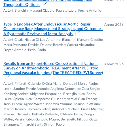
In data 01/11/2008 ha preso servizio con il ruolo di
Therapeutic Options
Professore Associato di Chirurgia Vascolare presso il
Autori: Bianchini Massoni Claudio; Pauletti Laura; Freyrie Antonio
Dipartimento di Scienze Chirurgiche Specialistiche e
Anestesiologiche della Facoltà di Medicina e Chirurgia
Type Ib Endoleak After Endovascular Aortic Repair:
Anno: 2026
Occurrence Rate, Management Strategies, and Outcomes.
dell’Università di Bologna
A Systematic Review and Meta-Analysis
Autori: Cicala Nicola; Di Leo Antonino; Bianchini Massoni Claudio;
In data 01/11/2011 e stato inquadrato nel ruolo di
Maria Pressanto Davide; Daldoss Beatrice; Catasta Alexandra;
Professore Associato Confermato per il Settore Scientifico
Freyrie Antonio; Perini Paolo
Disciplinare MED22 -Chirurgia Vascolare presso Facoltà di
Medicina e Chirurgia dell’Università di Bologna
Results from an Expert-Based Cross-Sectional National
Anno: 2026
Survey on Antithrombotic TREATment After PEDiatric
Peripheral Vascular Injuries. (The TREAT-PED-PVI Survey)
Con decorrenza 04/12/2013 ha conseguito l’Abilitazione
Scientifica Nazionale a Professore di Prima Fascia nel
Autori: Piffaretti Gabriele; D'Oria Mario; Donadini Marco Paolo;
Lepidi Sandro; Freyrie Antonio; Angiletta Domenico; Zacà Sergio;
settore concorsuale 06/E1 Chirurgia Cardio-Toraco-
Kahlberg Andrea; Sirignano Pasqualino; Bertoglio Luca; Banov
Vascolare
Laura; Spiezia Luca; Camporese Giuseppe; Veraldi Gian Franco;
Troisi Nicola; Ageno Walter; Tshomba Yamume; Mansour Wassim;
Martini Romeo; Pecoraro Felice; Antonello Michele; Piazza Michele;
Con decorrenza 01/11/2015, a seguito di una Convenzione
Marcucci Rossella; Bellosta Raffaello; D'Alessio Ilenia; Dorigo
tra l’Università di Bologna e l’Università di Parma svolge la
Walter; Verzini Fabio; Gargiulo Mauro; Benedetto Filippo; Gatta
sua attività didattica e di ricerca presso il Dipartimento di
Emanuele; Trimarchi Santi; Simioni Paolo