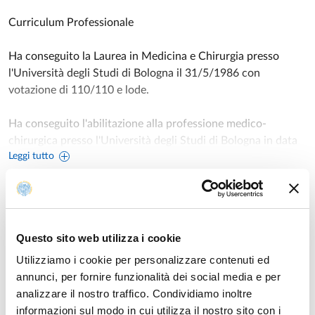
Curriculum Professionale
Ha conseguito la Laurea in Medicina e Chirurgia presso
l'Università degli Studi di Bologna il 31/5/1986 con
votazione di 110/110 e lode.
Ha conseguito l'abilitazione alla professione medico-
chirurgica presso l'Università degli Studi di Bologna in data
Leggi tutto
19/12/1986 110/110.
E' iscritto all'Albo dell'Ordine dei Medici di Bologna dal
23/12/1986.
Incarichi
Questo sito web utilizza i cookie
Ha conseguito la Specializzazione in Chirurgia Vascolare
presso l'Università degli Studi di Bologna il 19/6/1991, con
Utilizziamo i cookie per personalizzare contenuti ed
DIRETTORE DELLA SCUOLA DI SPECIALIZZAZIONE IN
votazione di 70/70 e lode.
CHIRURGIA VASCOLARE
annunci, per fornire funzionalità dei social media e per
UNITÀ ORGANIZZATIVA AFFERENTE:
analizzare il nostro traffico. Condividiamo inoltre
Dal 2/9/1991 è autorizzato a frequentare, per
informazioni sul modo in cui utilizza il nostro sito con i