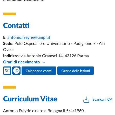
CHIRURGIA VASCOLARE
UNITÀ ORGANIZZATIVA AFFERENTE:
Contatti
E.
antonio.freyrie@unipr.it
Sede:
Polo Ospedaliero Universitario - Padiglione 7 - Ala
Ovest
Indirizzo:
via Antonio Gramsci 14, 43126 Parma
Orari di ricevimento
Social del docente
Calendario esami
Orario delle lezioni
Attività del docente
Curriculum Vitae
Scarica il CV
Antonio Freyrie è nato a Bologna il 5/4/1960.