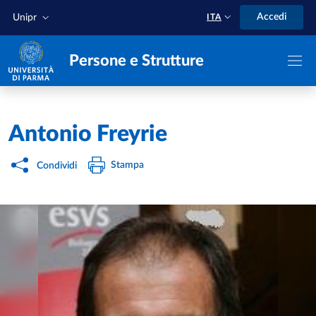
Salta al contenuto principale
Skip to footer
Accedi
Unipr
ITA
Persone e Strutture
Home
/
Antonio Freyrie
Stampa
Condividi