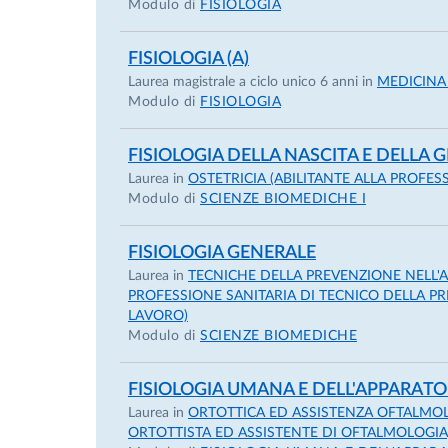
Modulo di
FISIOLOGIA
• Titolo conseguito
FISIOLOGIA (A)
Abilitazione scientifica nazionale alle funzion
Laurea magistrale a ciclo unico 6 anni in
MEDICINA
disciplinare 05/D1, BIO09.
Modulo di
FISIOLOGIA
Il conseguimento dell’abilitazione è stato o
FISIOLOGIA DELLA NASCITA E DELLA 
• Data di conseguimento
Laurea in
OSTETRICIA (ABILITANTE ALLA PROFES
Modulo di
SCIENZE BIOMEDICHE I
20/11/2023, valida fino al 20/11/2034
FISIOLOGIA GENERALE
Laurea in
TECNICHE DELLA PREVENZIONE NELL'A
PROFESSIONE SANITARIA DI TECNICO DELLA PR
• Istituto di istruzione o formazione
LAVORO)
Modulo di
SCIENZE BIOMEDICHE
German Primate Center, Gottingen, Germani
FISIOLOGIA UMANA E DELL'APPARATO
• Titolo conseguito
Laurea in
ORTOTTICA ED ASSISTENZA OFTALMOLO
ORTOTTISTA ED ASSISTENTE DI OFTALMOLOGIA