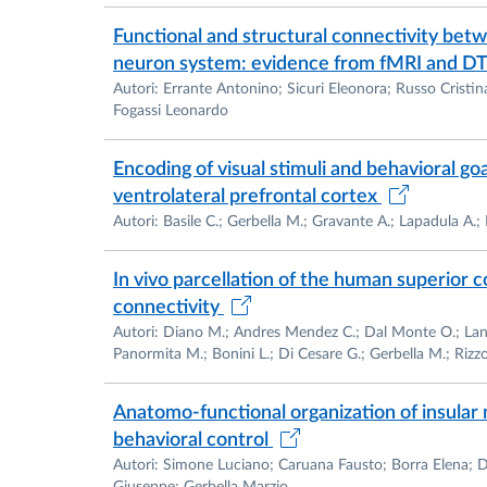
Functional and structural connectivity betw
•
Nome e indirizzo del datore di lavoro
neuron system: evidence from fMRI and DTI
Autori: Errante Antonino; Sicuri Eleonora; Russo Cristin
Dipartimento di Medicina e Chirurgia, Univer
Fogassi Leonardo
•
Tipo di impiego
Encoding of visual stimuli and behavioral go
Assegnista di ricerca.
ventrolateral prefrontal cortex
Autori: Basile C.; Gerbella M.; Gravante A.; Lapadula A.; 
•
Principali mansioni e responsabilità
In vivo parcellation of the human superior co
Responsabile del progetto di ricerca “Caratt
connectivity
corticali e cortico-ganglio basali nelle scimmi
Autori: Diano M.; Andres Mendez C.; Dal Monte O.; Lanzi
Panormita M.; Bonini L.; Di Cesare G.; Gerbella M.; Rizzo
Anatomo-functional organization of insular
•
Data
behavioral control
Dal 16/07/2016 al 15/07/2018
Autori: Simone Luciano; Caruana Fausto; Borra Elena; 
Giuseppe; Gerbella Marzio