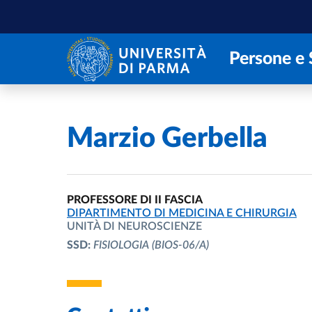
Salta al contenuto principale
Skip to footer
Persone e 
Home
/
Marzio Gerbella
PROFESSORE DI II FASCIA
UNITÀ ORGANIZZATIVA AFFERENTE:
DIPARTIMENTO DI MEDICINA E CHIRURGIA
UNITÀ DI NEUROSCIENZE
SSD:
FISIOLOGIA
(BIOS-06/A)