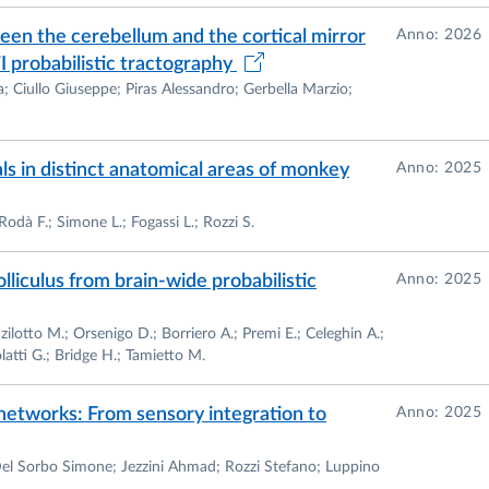
een the cerebellum and the cortical mirror
Anno: 2026
 probabilistic tractography
a; Ciullo Giuseppe; Piras Alessandro; Gerbella Marzio;
sità degli Studi di Parma.
als in distinct anatomical areas of monkey
Anno: 2025
Rodà F.; Simone L.; Fogassi L.; Rozzi S.
lliculus from brain-wide probabilistic
Anno: 2025
erizzazione anatomo-funzionale dei circuiti cortico-
e”.
lotto M.; Orsenigo D.; Borriero A.; Premi E.; Celeghin A.;
latti G.; Bridge H.; Tamietto M.
 networks: From sensory integration to
Anno: 2025
Del Sorbo Simone; Jezzini Ahmad; Rozzi Stefano; Luppino