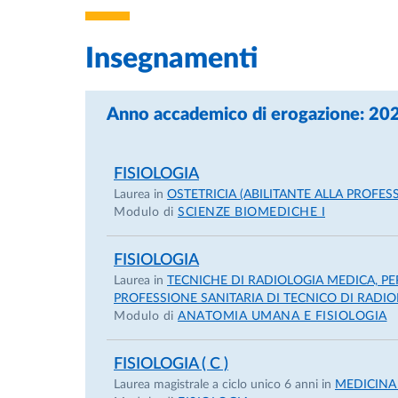
• Titolo conseguito
Insegnamenti
Dottorato di ricerca in Neuroscienze consegu
corteccia prefrontale ventrolaterale caudale
Anno accademico di erogazione: 2
• Qualifica conseguita
Dottore di ricerca in Neuroscienze.
FISIOLOGIA
Laurea in
OSTETRICIA (ABILITANTE ALLA PROFES
• Data di conseguimento
Modulo di
SCIENZE BIOMEDICHE I
06/03/2009
FISIOLOGIA
Laurea in
TECNICHE DI RADIOLOGIA MEDICA, PER
PROFESSIONE SANITARIA DI TECNICO DI RADIO
Modulo di
ANATOMIA UMANA E FISIOLOGIA
• Istituto di istruzione o formazione
FISIOLOGIA ( C )
Ministero dell’Università e della Ricerca
Laurea magistrale a ciclo unico 6 anni in
MEDICINA