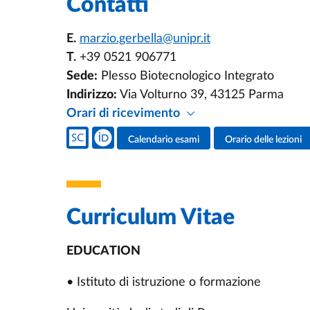
Contatti
E.
marzio.gerbella@unipr.it
T.
+39 0521 906771
Sede:
Plesso Biotecnologico Integrato
Indirizzo:
Via Volturno 39, 43125 Parma
Orari di ricevimento
Social del docente
Calendario esami
Orario delle lezioni
Attività del docente
Curriculum Vitae
EDUCATION
• Istituto di istruzione o formazione