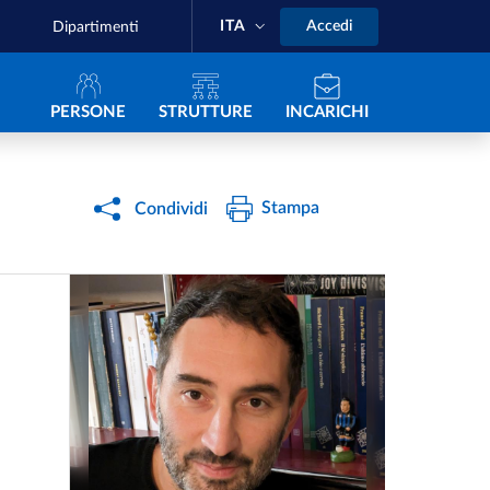
ITA
Accedi
Dipartimenti
Navigazione principale
PERSONE
STRUTTURE
INCARICHI
Stampa
Condividi