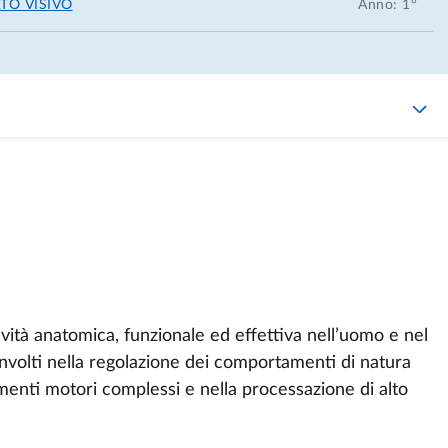
o a ottenere e a dimostrare l’acquisizione delle
TO VISIVO
Anno: 1°
ali e primati non-umani nella ricerca biomedica, in
ella partecipazione del corso organizzato dall’“European
amento dell’esame finale.
vità anatomica, funzionale ed effettiva nell’uomo e nel
involti nella regolazione dei comportamenti di natura
enti motori complessi e nella processazione di alto