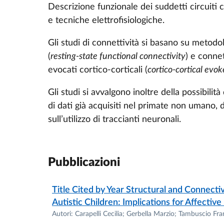
Descrizione funzionale dei suddetti circuiti
Dipartimento di Medicina e Chirurgia, Univer
e tecniche elettrofisiologiche.
• Tipo di impiego
Gli studi di connettività si basano su metodol
(
resting-state functional connectivity
) e connet
Professore Associato
.
evocati cortico-corticali (
cortico-cortical evok
•
Nome e indirizzo del datore di lavoro
Gli studi si avvalgono inoltre della possibilit
di dati già acquisiti nel primate non umano, 
Dipartimento di Medicina e Chirurgia, Univer
sull’utilizzo di traccianti neuronali.
• Tipo di impiego
Professore Associato.
Pubblicazioni
Title Cited by Year Structural and Connecti
•
Data
Autistic Children: Implications for Affecti
Autori: Carapelli Cecilia; Gerbella Marzio; Tambuscio F
Dal 16/07/2018- 30/12/2018.