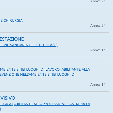
Anno: 2°
i di Professore di prima fascia nel settore scientifico
 E CHIRURGIA
Anno: 2°
ttenuto con parere unanime della commissione giudicatrice
GESTAZIONE
SIONE SANITARIA DI OSTETRICA/O)
Anno: 1°
MBIENTE E NEI LUOGHI DI LAVORO (ABILITANTE ALLA
EVENZIONE NELL'AMBIENTE E NEI LUOGHI DI
Anno: 1°
a.
 VISIVO
GICA (ABILITANTE ALLA PROFESSIONE SANITARIA DI
)