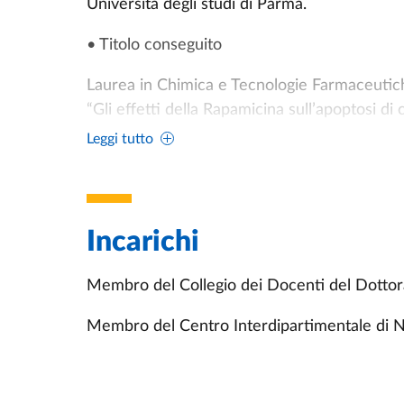
Università degli studi di Parma.
• Titolo conseguito
Laurea in Chimica e Tecnologie Farmaceutich
“Gli effetti della Rapamicina sull’apoptosi d
Leggi tutto
• Qualifica conseguita
Dottore in Chimica e Tecnologie Farmaceuti
Data di conseguimento
Incarichi
19/03/2004
Membro del Collegio dei Docenti del Dottora
Membro del Centro Interdipartimentale di Ne
• Istituto di istruzione o formazione
Università degli studi di Parma, Dipartimen