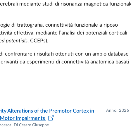
 cerebrali mediante studi di risonanza magnetica funzional
sità degli Studi di Parma.
ogie di trattografia, connettività funzionale a riposo
tività effettiva, mediante l’analisi dei potenziali corticali
ed potentials
, CCEPs).
à di confrontare i risultati ottenuti con un ampio database
derivanti da esperimenti di connettività anatomica basati
sità degli Studi di Parma.
vity Alterations of the Premotor Cortex in
Anno: 2026
ve Motor Impairments
rancesca; Di Cesare Giuseppe