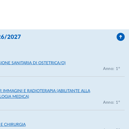
ito con la tesi: “Architettonica e connessioni della
 della scimmia macaca”.
026/2027
SIONE SANITARIA DI OSTETRICA/O)
Anno: 1°
 IMMAGINI E RADIOTERAPIA (ABILITANTE ALLA
LOGIA MEDICA)
Anno: 1°
 E CHIRURGIA