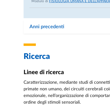
Certificato Felasa (funzioni A e B) finalizzat
Modulo di
FISIOLOGIA UMANA E DELL'APPARA
competenze necessarie per l’utilizzo di anim
accordo con la direttiva 2010/63/EU.
Il certificato è stato conseguito a seguito d
Anni precedenti
Primate Network (EUPRIM-Net)” e del super
• Data di conseguimento
15/04/2016.
Ricerca
Linee di ricerca
Esperienze lavorative
Caratterizzazione, mediante studi di connetti
•
Data
primate non umano, dei circuiti cerebrali co
emozionale, nell’organizzazione di comportam
Dal 31/12/2021 ad oggi.
ordine degli stimoli sensoriali.
• Nome e indirizzo del datore di lavoro