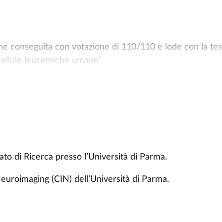
e conseguita con votazione di 110/110 e lode con la tes
i cellule leucemiche umane”.
che.
to di Ricerca presso l’Università di Parma.
uroimaging (CIN) dell’Università di Parma.
to di Neuroscienze.