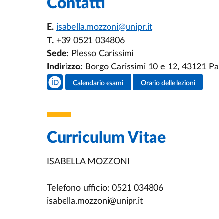
Contatti
E.
isabella.mozzoni@unipr.it
T.
+39 0521 034806
Sede:
Plesso Carissimi
Indirizzo:
Borgo Carissimi 10 e 12, 43121 P
Social del docente
Calendario esami
Orario delle lezioni
Attività del docente
Curriculum Vitae
ISABELLA MOZZONI
Telefono ufficio: 0521 034806
isabella.mozzoni@unipr.it