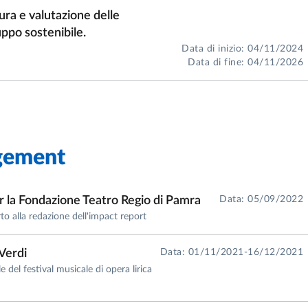
ione delle aziende culturali” presso l’Università degli S
ura e valutazione delle
 Laurea in “Comunicazione e Media Contemporanei per le i
uppo sostenibile.
nizzazione delle istituzioni educative” presso l’Universit
Data di inizio: 04/11/2024
li – Corso di Laurea magistrale “Progettazione e Coordina
Data di fine: 04/11/2026
omica e dell’educazione” presso l’Università degli Studi 
Laurea “Scienze dell’educazione e dei processi formativi”.
gement
ione delle aziende culturali” presso l’Università degli S
 Laurea in “Comunicazione e Media Contemporanei per le i
nizzazione delle istituzioni educative” presso l’Universit
per la Fondazione Teatro Regio di Pamra
Data: 05/09/2022
li – Corso di Laurea magistrale “Progettazione e Coordina
to alla redazione dell'impact report
omica e dell’educazione” presso l’Università degli Studi 
Laurea “Scienze dell’educazione e dei processi formativi”.
 Verdi
Data: 01/11/2021-16/12/2021
del festival musicale di opera lirica
ione delle aziende culturali” presso l’Università degli S