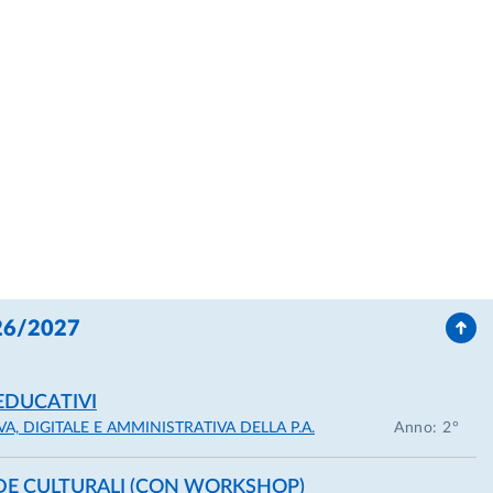
ali e delle Imprese Culturali (DUSIC)
026/2027
 EDUCATIVI
L. Bocconi
, DIGITALE E AMMINISTRATIVA DELLA P.A.
Anno: 2°
ioni Pubbliche
ituzionali e alleanze strategiche
DE CULTURALI (CON WORKSHOP)