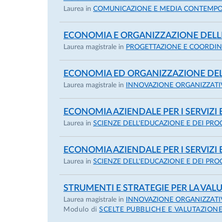
Tutor Prof. Marco Elefanti
Laurea in
COMUNICAZIONE E MEDIA CONTEMPOR
2002
ECONOMIA E ORGANIZZAZIONE DELLE
Corso di Perfezionamento – “La contabilità 
Laurea magistrale in
PROGETTAZIONE E COORDINA
Scuola di Direzione Aziendale (SDA) L. Bocc
ECONOMIA ED ORGANIZZAZIONE DELL
2000
Laurea magistrale in
INNOVAZIONE ORGANIZZATIVA
Abilitazione alla professione di Dottore Com
Università degli Studi di Parma
ECONOMIA AZIENDALE PER I SERVIZI
Laurea in
SCIENZE DELL'EDUCAZIONE E DEI PRO
1996
Laurea in Economia e Commercio
ECONOMIA AZIENDALE PER I SERVIZI
Università degli Studi di Parma
Laurea in
SCIENZE DELL'EDUCAZIONE E DEI PRO
Facoltà di Economia e Commercio
STRUMENTI E STRATEGIE PER LA VAL
Laurea magistrale in
INNOVAZIONE ORGANIZZATIVA
1991
Modulo di
SCELTE PUBBLICHE E VALUTAZION
Diploma di Maturità Classica