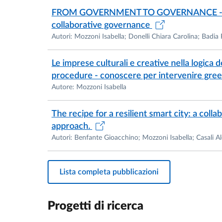
Titolarità dell’insegnamento “Economia e gest
FROM GOVERNMENT TO GOVERNANCE - Enga
Sociali e delle Imprese Culturali – Corso di
collaborative governance
Autori: Mozzoni Isabella; Donelli Chiara Carolina; Badi
Titolarità dell’insegnamento “Economia e orga
Umanistiche, Sociali e delle Imprese Cultura
Le imprese culturali e creative nella logica d
Titolarità dell’insegnamento “Geografia econ
procedure - conoscere per intervenire gre
Sociali e delle Imprese Culturali – Corso di 
Autore: Mozzoni Isabella
Anno Accademico 2020-2021
The recipe for a resilient smart city: a col
Titolarità dell’insegnamento “Economia e gest
approach.
Sociali e delle Imprese Culturali – Corso di
Autori: Benfante Gioacchino; Mozzoni Isabella; Casali A
Titolarità dell’insegnamento “Economia e orga
Umanistiche, Sociali e delle Imprese Cultura
Titolarità dell’insegnamento “Geografia econ
Lista completa pubblicazioni
Sociali e delle Imprese Culturali – Corso di 
Progetti di ricerca
Anno Accademico 2019-2020