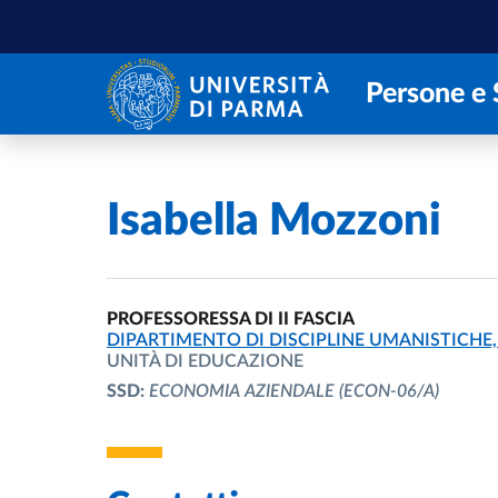
Salta al contenuto principale
Skip to footer
Persone e 
Home
/
Isabella Mozzoni
PROFESSORESSA DI II FASCIA
UNITÀ ORGANIZZATIVA AFFERENTE:
DIPARTIMENTO DI DISCIPLINE UMANISTICHE, 
UNITÀ DI EDUCAZIONE
SSD:
ECONOMIA AZIENDALE
(ECON-06/A)