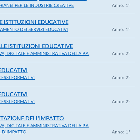
ANEI PER LE INDUSTRIE CREATIVE
Anno: 1°
 ISTITUZIONI EDUCATIVE
economico patrimoniale nelle aziende pubbliche”
MENTO DEI SERVIZI EDUCATIVI
Anno: 1°
oni
E ISTITUZIONI EDUCATIVE
, DIGITALE E AMMINISTRATIVA DELLA P.A.
Anno: 2°
mercialista e Revisore Contabile
 EDUCATIVI
CESSI FORMATIVI
Anno: 2°
 EDUCATIVI
CESSI FORMATIVI
Anno: 2°
UTAZIONE DELL'IMPATTO
, DIGITALE E AMMINISTRATIVA DELLA P.A.
E D'IMPATTO
Anno: 1°