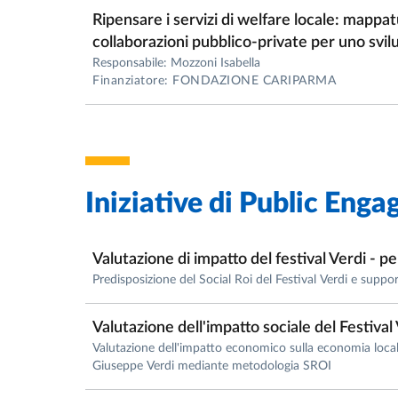
Titolarità dell’insegnamento “Economia e gest
Ripensare i servizi di welfare locale: mappat
Sociali e delle Imprese Culturali – Corso di
collaborazioni pubblico-private per uno svil
Titolarità dell’insegnamento “Economia e orga
Responsabile: Mozzoni Isabella
Umanistiche, Sociali e delle Imprese Cultura
Finanziatore: FONDAZIONE CARIPARMA
Titolarità dell’insegnamento “Geografia econ
Sociali e delle Imprese Culturali – Corso di 
Anno Accademico 2018-2019
Iniziative di
Public Enga
Titolarità dell’insegnamento “Economia e gest
Sociali e delle Imprese Culturali – Corso di
Titolarità dell’insegnamento “Economia e orga
Valutazione di impatto del festival Verdi - 
Umanistiche, Sociali e delle Imprese Cultura
Predisposizione del Social Roi del Festival Verdi e suppor
Titolarità dell’insegnamento “Geografia econ
Sociali e delle Imprese Culturali – Corso di 
Valutazione dell'impatto sociale del Festival
Valutazione dell'impatto economico sulla economia locale 
Anno Accademico 2017-2018
Giuseppe Verdi mediante metodologia SROI
Titolarità dell’insegnamento “Economia e gest