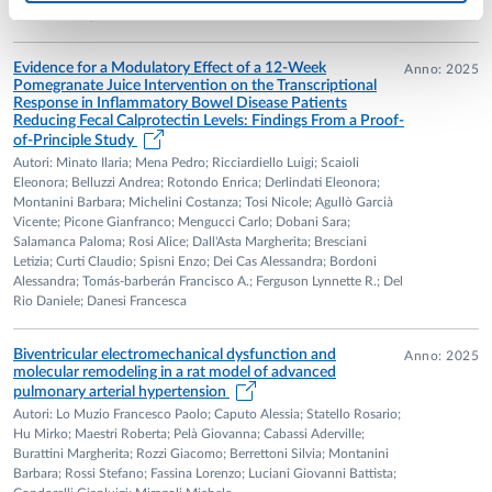
2004-2006
Rossi S; Miragoli M
Post-doctoral fellow
INRA-Nancy
Evidence for a Modulatory Effect of a 12‐Week
Anno: 2025
Pomegranate Juice Intervention on the Transcriptional
Nancy-Université (Francia)
Response in Inflammatory Bowel Disease Patients
Genomica dei funghi simbiotici (Laccaria bicolor); Genomica
Reducing Fecal Calprotectin Levels: Findings From a Proof‐
of‐Principle Study
del pioppo; Tecnologie e reagenti molecolari per l’analisi
Autori: Minato Ilaria; Mena Pedro; Ricciardiello Luigi; Scaioli
genomico-funzionale del tartufo nero pregiato Tuber
Eleonora; Belluzzi Andrea; Rotondo Enrica; Derlindati Eleonora;
melanosporum.
Montanini Barbara; Michelini Costanza; Tosi Nicole; Agullò Garcià
Vicente; Picone Gianfranco; Mengucci Carlo; Dobani Sara;
Salamanca Paloma; Rosi Alice; Dall'Asta Margherita; Bresciani
2004-2005
Letizia; Curti Claudio; Spisni Enzo; Dei Cas Alessandra; Bordoni
Contratto di insegnamento
Alessandra; Tomás‐barberán Francisco A.; Ferguson Lynnette R.; Del
Rio Daniele; Danesi Francesca
Cours de Génétique moléculaire, travaux pratiques (Corso
applicato di Genetica Molecolare), Faculté des Sciences et
Biventricular electromechanical dysfunction and
Techniques, Nancy-Université, France
Anno: 2025
molecular remodeling in a rat model of advanced
pulmonary arterial hypertension
2003
Autori: Lo Muzio Francesco Paolo; Caputo Alessia; Statello Rosario;
Contratto di ricerca Pierre-Marie Curie Host Fellowship
Hu Mirko; Maestri Roberta; Pelà Giovanna; Cabassi Aderville;
Burattini Margherita; Rozzi Giacomo; Berrettoni Silvia; Montanini
Institut National de la Recherche Agronomique (INRA) di
Barbara; Rossi Stefano; Fassina Lorenzo; Luciani Giovanni Battista;
Champenoux-Nancy (Francia)