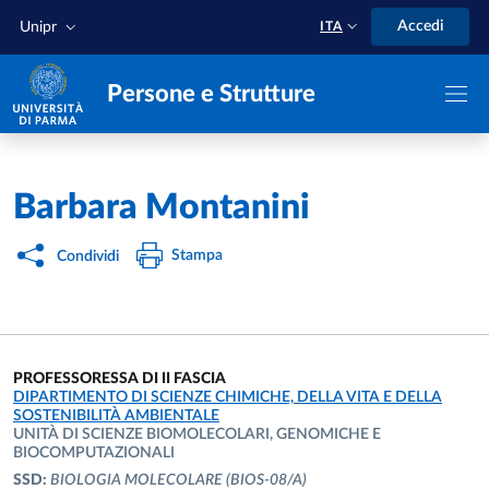
Salta al contenuto principale
Skip to footer
Accedi
Unipr
ITA
Persone e Strutture
Home
/
Barbara Montanini
Stampa
Condividi
PROFESSORESSA DI II FASCIA
UNITÀ ORGANIZZATIVA AFFERENTE:
DIPARTIMENTO DI SCIENZE CHIMICHE, DELLA VITA E DELLA
SOSTENIBILITÀ AMBIENTALE
UNITÀ DI SCIENZE BIOMOLECOLARI, GENOMICHE E
BIOCOMPUTAZIONALI
SSD:
BIOLOGIA MOLECOLARE
(BIOS-08/A)