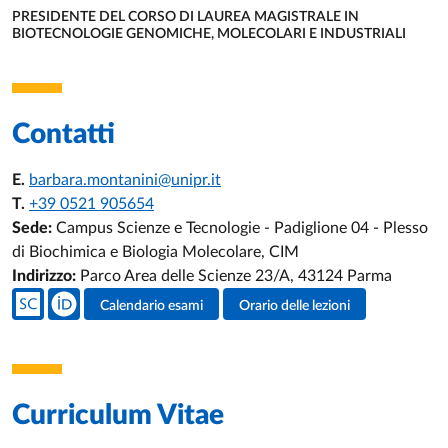
PRESIDENTE DEL CORSO DI LAUREA MAGISTRALE IN
BIOTECNOLOGIE GENOMICHE, MOLECOLARI E INDUSTRIALI
UNITÀ ORGANIZZATIVA AFFERENTE:
Contatti
E.
barbara.montanini@unipr.it
T.
+39 0521 905654
Sede:
Campus Scienze e Tecnologie - Padiglione 04 - Plesso
di Biochimica e Biologia Molecolare, CIM
Indirizzo:
Parco Area delle Scienze 23/A, 43124 Parma
Social del docente
Calendario esami
Orario delle lezioni
Attività del docente
Curriculum Vitae