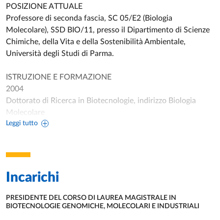
POSIZIONE ATTUALE
Professore di seconda fascia, SC 05/E2 (Biologia
Molecolare), SSD BIO/11, presso il Dipartimento di Scienze
Chimiche, della Vita e della Sostenibilità Ambientale,
Università degli Studi di Parma.
ISTRUZIONE E FORMAZIONE
2004
Dottorato di Ricerca in Biotecnologie, indirizzo Biologia
Molecolare
Leggi tutto
Università degli Studi di Parma
1999
Laurea in Scienze Biologiche, indirizzo Biomolecolare
Università degli Studi di Parma
Incarichi
PRESIDENTE DEL CORSO DI LAUREA MAGISTRALE IN
ATTIVITÀ DIDATTICA
BIOTECNOLOGIE GENOMICHE, MOLECOLARI E INDUSTRIALI
UNITÀ ORGANIZZATIVA AFFERENTE:
Bioinformatica e Chemogenomica (6 CFU), Laurea