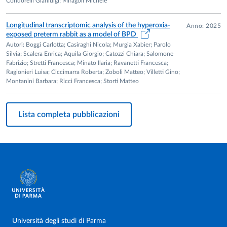
Condorelli Gianluigi; Miragoli Michele
1999
Longitudinal transcriptomic analysis of the hyperoxia-
Anno: 2025
Stage Post-Laurea
exposed preterm rabbit as a model of BPD
Autori: Boggi Carlotta; Casiraghi Nicola; Murgia Xabier; Parolo
Centre Médical Universitaire, Genève (Svizzera)
Silvia; Scalera Enrica; Aquila Giorgio; Catozzi Chiara; Salomone
Studio dell’interazione della proteina X del virus dell’epatite
Fabrizio; Stretti Francesca; Minato Ilaria; Ravanetti Francesca;
B con proteine umane mediante tecnologia del “doppio
Ragionieri Luisa; Ciccimarra Roberta; Zoboli Matteo; Villetti Gino;
Montanini Barbara; Ricci Francesca; Storti Matteo
ibrido” in lievito.
Lista completa pubblicazioni
Riconoscimenti per la rilevanza scientifica delle
pubblicazioni
2007-2008
Falculty of 1000 ha segnalato due articoli pubblicati da
Barbara Montanini: "The genome sequence of Laccaria
bicolor provides insights into mycorrhizal symbiosis" e "A
secretory pathway-localized cation diffusion facilitator
confers plant manganese tolerance"
Università degli studi di Parma