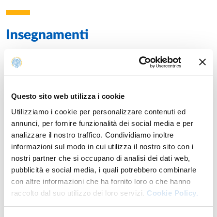
Magistrale in Biotecnologie Genomiche, Molecolari e
Industriali
Insegnamenti
Ingegneria Proteica e Diagnostica Molecolare (6 CFU),
Laurea Magistrale in Biotecnologie Genomiche, Molecolari e
Industriali
Anno accademico di erogazione: 2026/2027
Abilità Informatiche e Bioinformatica (6 CFU), Laurea
Triennale in Biologia
ATTIVITÀ DI RICERCA
BIOINFORMATICA E CHEMOGENOMICA
Questo sito web utilizza i cookie
Laurea magistrale in
BIOTECNOLOGIE GENOMICHE,
Utilizziamo i cookie per personalizzare contenuti ed
MOLECOLARI E INDUSTRIALI
Anno: 2°
2013-2016
annunci, per fornire funzionalità dei social media e per
Ricercatore (RTD-B)
analizzare il nostro traffico. Condividiamo inoltre
BIOLOGIA MOLECOLARE E LABORATORIO
Università degli Studi di Parma
INTEGRATO DI BIOTECNOLOGIE III
informazioni sul modo in cui utilizza il nostro sito con i
Sviluppo di nuove piattaforme di ‘drug discovery’ per
Laurea in
BIOTECNOLOGIE
Anno: 2°
nostri partner che si occupano di analisi dei dati web,
screening ‘high throughput’ di inibitori di interazioni
pubblicità e social media, i quali potrebbero combinarle
proteina-proteina
con altre informazioni che ha fornito loro o che hanno
Studi di trascrittomica in: linfociti CD8 virus-specifici (virus
raccolto dal suo utilizzo dei loro servizi.
Cookie Policy.
dell'influenza e dell'epatite B o C) in pazienti e soggetti sani;
Anni precedenti
macrofagi umani trattati con diversi stimoli; cellule