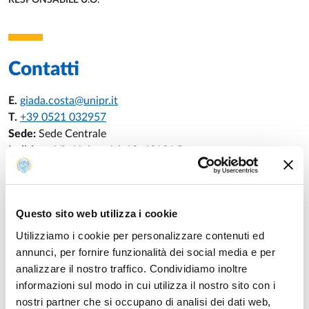
RESPONSABILE U.O.
Contatti
E.
giada.costa@unipr.it
T.
+39 0521 032957
Sede:
Sede Centrale
Indirizzo:
Via Università 12, 43121 Parma
Questo sito web utilizza i cookie
Curriculum Vitae
Utilizziamo i cookie per personalizzare contenuti ed
annunci, per fornire funzionalità dei social media e per
Scarica il CV
analizzare il nostro traffico. Condividiamo inoltre
informazioni sul modo in cui utilizza il nostro sito con i
nostri partner che si occupano di analisi dei dati web,