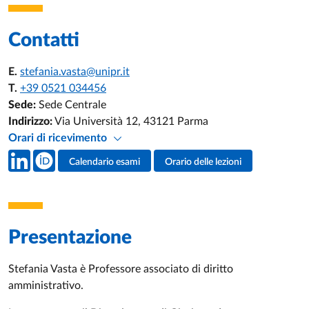
Contatti
E.
stefania.vasta@unipr.it
T.
+39 0521 034456
Sede:
Sede Centrale
Indirizzo:
Via Università 12, 43121 Parma
Orari di ricevimento
Social del docente
Calendario esami
Orario delle lezioni
Attività del docente
Presentazione
Stefania Vasta è Professore associato di diritto
amministrativo.