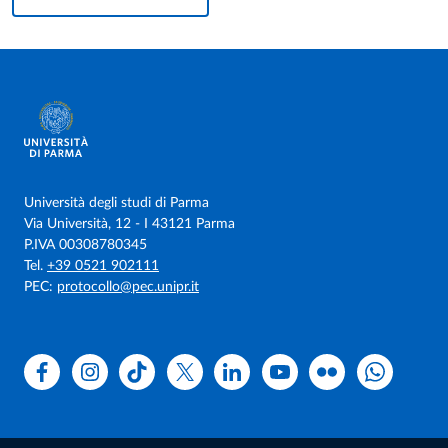
Università degli studi di Parma
Via Università, 12 - I 43121 Parma
P.IVA 00308780345
Tel.
+39 0521 902111
PEC:
protocollo@pec.unipr.it
Facebook
Instagram
TikTok
X
Linkedin
Youtube
Flickr
WhatsAp