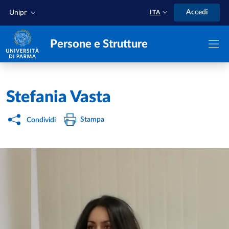
Salta al contenuto principale
Skip to footer
Accedi
Unipr
ITA
Persone e Strutture
Home
/
Stefania Vasta
Stampa
Condividi