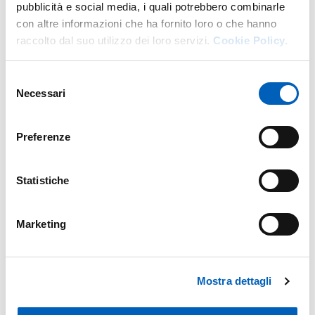
pubblicità e social media, i quali potrebbero combinarle
con altre informazioni che ha fornito loro o che hanno
raccolto dal suo utilizzo dei loro servizi.
Cookie Policy.
Insegnamenti
Selezione
Necessari
del
Anno accademico di erogazione: 2026/2027
consenso
Preferenze
DIRITTO DELL'AMBIENTE
Laurea magistrale a ciclo unico 5 anni in
GIURISPRUDENZA
Anno: 4°
Statistiche
DIRITTO DELL'AMBIENTE
Laurea magistrale a ciclo unico 5 anni in
GIURISPRUDENZA
Anno: 5°
Marketing
DIRITTO PROCESSUALE AMMINISTRATIVO
Laurea magistrale a ciclo unico 5 anni in
GIURISPRUDENZA
Anno: 4°
Mostra dettagli