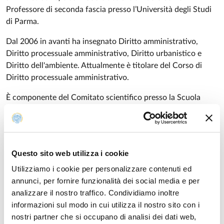
Professore di seconda fascia presso l’Università degli Studi
di Parma.
Dal 2006 in avanti ha insegnato Diritto amministrativo,
Diritto processuale amministrativo, Diritto urbanistico e
Diritto dell'ambiente. Attualmente è titolare del Corso di
Diritto processuale amministrativo.
È componente del Comitato scientifico presso la Scuola
forense dell’Ordine degli Avvocati di Brescia.
Dal 2016 al 2023 è stata Delegato del Rettore agli Affari
giuridici e legali dell’Università di Parma.
Questo sito web utilizza i cookie
Dal 1999 è iscritto all’Ordine degli Avvocati di Brescia e dal
Utilizziamo i cookie per personalizzare contenuti ed
2008 è Avvocato cassazionista.
annunci, per fornire funzionalità dei social media e per
analizzare il nostro traffico. Condividiamo inoltre
Tra i temi di ricerca di maggiore interesse figurano l’attività
informazioni sul modo in cui utilizza il nostro sito con i
procedimentale dell’amministrazione, l’autotutela, gli accordi
nostri partner che si occupano di analisi dei dati web,
amministrativi, il governo del territorio e i contratti pubblici.