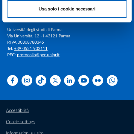
Usa solo i cookie necessari
Università degli studi di Parma
Via Università, 12 - I 43121 Parma
P.IVA 00308780345
Tel.
+39 0521 902111
PEC:
protocollo@pec.unipr.it
Facebook
Instagram
TikTok
X
Linkedin
Youtube
Flickr
WhatsAp
Accessibilità
Cookie settings
Informazioni sul sito