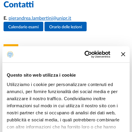
Contatti
E.
pierandrea.lambertini@unipr.it
Attività del docente
Calendario esami
Orario delle lezioni
Insegnamenti
Questo sito web utilizza i cookie
Anno accademico di erogazione: 2026/2027
Utilizziamo i cookie per personalizzare contenuti ed
annunci, per fornire funzionalità dei social media e per
FONDAMENTI DI MISURE
analizzare il nostro traffico. Condividiamo inoltre
Laurea in
TECNICHE AUDIOPROTESICHE (ABILITANTE
informazioni sul modo in cui utilizza il nostro sito con i
ALLA PROFESSIONE SANITARIA DI AUDIOPROTESISTA)
Modulo di
AUDIOPROTESI II
Anno: 1°
nostri partner che si occupano di analisi dei dati web,
pubblicità e social media, i quali potrebbero combinarle
INTELLIGENZA ARTIFICIALE E COMPETENZE
con altre informazioni che ha fornito loro o che hanno
ORGANIZZATIVE E COMUNICATIVE AVANZATE