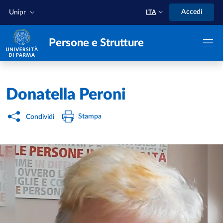
Salta al contenuto principale
Skip to footer
Accedi
Unipr
ITA
Persone e Strutture
Home
/
Donatella Peroni
Stampa
Condividi