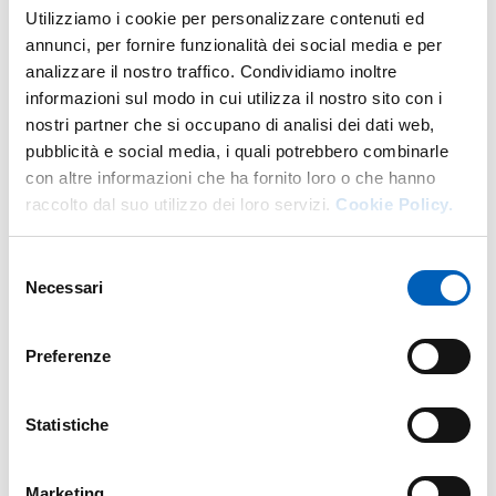
Utilizziamo i cookie per personalizzare contenuti ed
Contatti
annunci, per fornire funzionalità dei social media e per
analizzare il nostro traffico. Condividiamo inoltre
E.
donatella.peroni@unipr.it
informazioni sul modo in cui utilizza il nostro sito con i
Attività del docente
Calendario esami
Orario delle lezioni
nostri partner che si occupano di analisi dei dati web,
pubblicità e social media, i quali potrebbero combinarle
con altre informazioni che ha fornito loro o che hanno
raccolto dal suo utilizzo dei loro servizi.
Cookie Policy.
Insegnamenti
Selezione
Necessari
del
Anno accademico di erogazione: 2026/2027
consenso
Preferenze
IL COLLOQUIO NELLE SCIENZE SOCIALI:
STRUMENTI DI ASCOLTO E COMUNICAZIONE
Laurea in
SERVIZIO SOCIALE
Anno: 2°
Statistiche
LABORATORIO DI METODOLOGIA APPLICATA AL
SERVIZIO SOCIALE 1
Marketing