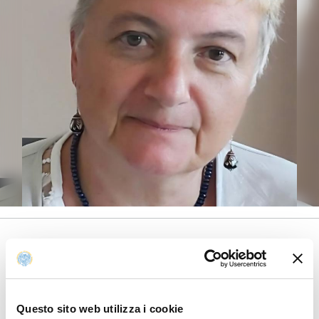
DOCENTE A CONTRATTO
UNITÀ ORGANIZZATIVA AFFERENTE:
DIPARTIMENTO DI GIURISPRUDENZA, STUDI POLITICI E
INTERNAZIONALI
Questo sito web utilizza i cookie