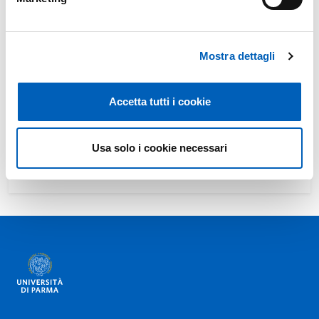
Laurea in
SERVIZIO SOCIALE
Anno: 2°
RUOLO E FUNZIONI DI RESPONSABILE DI
SERVIZIO SOCIALE
Mostra dettagli
Laurea magistrale in
PROGRAMMAZIONE E GESTIONE DEI
SERVIZI SOCIALI
Modulo di
DIRIGERE, COORDINARE E PROGETTARE
Accetta tutti i cookie
NEI SERVIZI SOCIALI
Anno: 2°
Usa solo i cookie necessari
Anni precedenti