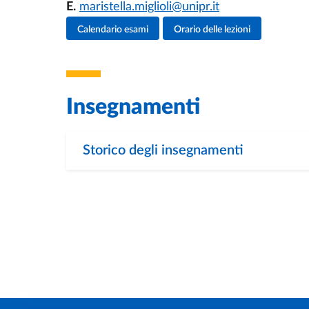
E.
maristella.miglioli@unipr.it
Attività del docente
Calendario esami
Orario delle lezioni
Insegnamenti
Storico degli insegnamenti