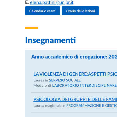
E.
elena.pattini@unipr.it
Attività del docente
Calendario esami
Orario delle lezioni
Insegnamenti
Anno accademico di erogazione: 2
LA VIOLENZA DI GENERE:ASPETTI PSI
Laurea in
SERVIZIO SOCIALE
Modulo di
LABORATORIO INTERDISCIPLINARE
PSICOLOGIA DEI GRUPPI E DELLE FAM
Laurea magistrale in
PROGRAMMAZIONE E GESTION