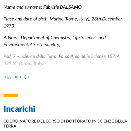
Name and surname:
Fabrizio BALSAMO
Place and date of birth: Marino (Rome, Italy), 28th December
1973
Address: Department of Chemistry, Life Sciences and
Environmental Sustainability,
Pad. 7 – Scienze della Terra, Parco Area delle Scienze 157/A,
43124, Parma, Italy.
University of Parma
Leggi tutto
Phone: +39 0521 905365, FAX: +39 0521905327
E-mail:
fabrizio.balsamo@unipr.it
Incarichi
https://orcid.org/0000-0003-1931-466X
Scopus Author: 16300725500 (H-Index=32, total
COORDINATORE DEL CORSO DI DOTTORATO IN SCIENZE DELLA
citations=2684) July 2026
TERRA
UNITÀ ORGANIZZATIVA AFFERENTE: