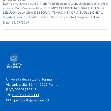
2021: Research project “Geological and seismotectonic
Evento divulgativo a cura di Mario Tozzi (ricercatore CNR, divulgatore scientifico)
study of the Santa Maria del taro dam, Parma, Italy”
al Teatro Due, Parma, dal titolo "IL TEMPO DEL PIANETA TERRA E IL TEMPO
(funding 30000 euro, Tirreno Power SpA, Italy).
DELL'UOMO: LA GRANDE STORIA - TEMPO, MEMORIA, EVOLUZIONE" con
la partecipazione del dottor Fabio Di Vincenzo (Istituto Antropolico Italiano)
2021-2023: Research project “Earthquake cycle in shallow
Data: 16/09/2019
sediments” (funding 80.000 euro, University of Parma and
Cariparma, Italy).
2022-2025: Research project “Fault Architecture in Space
and Time – FAST” (funding 165.000 euro, Italian Ministry of
Education, University and Research – MIUR).
2024-2026: PRISM: research activity on compressive
deformation bands, funded by ENI SpA.
Università degli studi di Parma
Via Università, 12 - I 43121 Parma
P.IVA 00308780345
SCIENTIFIC COLLABORATIONS, SERVICE AND
Tel.
+39 0521 902111
EDITORIAL ACTIVITIES
PEC:
protocollo@pec.unipr.it
2002-ongoing: Article reviewer for Journal of Structural