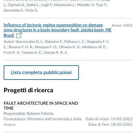
Earth Sciences (University of Parma, Italy).
L.; Cipriani A.; Dallai L.; Lugli F.; Mantovani L.; Moretto V.; Trua T.;
Zanchetta S.; Viola G.
2017-2019: Assistant professor at Department of
Chemistry, Life Sciences and Environmental Sustainability,
Influence of tectonic regime superposition on damage
Anno: 2025
University of Parma, Italy.
zone structures in a basin-boundary fault, Jatobá basin, NE
Brazil
2019 - 2025: Associate Professor at Department of
Autori: Vasconcelos D. L.; Balsamo F.; Palhano L. C.; Nogueira F. C.
Chemistry, Life Sciences and Environmental Sustainability,
C.; Bezerra F. H. R.; Marques F. O.; Oliveira R. G.; Medeiros W. E.;
Fuck R. A.; Tavares A. C.; Dantas R. R. S.
University of Parma, Italy.
2025 - present: Full Professor at Department of Chemistry,
Lista completa pubblicazioni
Life Sciences and Environmental Sustainability, University of
Parma, Italy.
Progetti di ricerca
FAULT ARCHITECTURE IN SPACE AND
AWARDS, GRANTS AND RESEARCH PROJECTS
TIME
Responsabile: Balsamo Fabrizio
2005: Research fellowship (1 month) at Petrobras CENPES
Finanziatore: Ministero dell'università e della
Data di inizio: 19/05/2022
laboratories (Rio de Janeiro, Brazil) funded by University of
ricerca
Data di fine: 18/05/2025
Roma Tre, Italy.