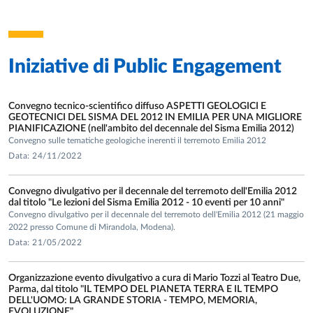
2010: Honorable mention “Ramsay Medal” (Tectonic Studies
Group Meeting, Birmingham, UK).
2012: “Royal Society” fellowship funded by the “Accademia
Iniziative di
Public Engagement
Nazionale dei Lincei, Italy”: Coseismic slip in granular
materials and carbonates by high-velocity friction
Convegno tecnico-scientifico diffuso ASPETTI GEOLOGICI E
experiments (6 months at Department of Earth Sciences,
GEOTECNICI DEL SISMA DEL 2012 IN EMILIA PER UNA MIGLIORE
Durham University, Durham, UK).
PIANIFICAZIONE (nell'ambito del decennale del Sisma Emilia 2012)
Convegno sulle tematiche geologiche inerenti il terremoto Emilia 2012
2016: Overworld 2016 fellowship to supervise 3 Italian
Data: 24/11/2022
master students in NE Brazil (Rio do Peixe basin) in
collaboration with Universidade Federal do Rio Grande do
Convegno divulgativo per il decennale del terremoto dell'Emilia 2012
dal titolo "Le lezioni del Sisma Emilia 2012 - 10 eventi per 10 anni"
Norte (UFRN) and Universidade Federal de Campina Grande
Convegno divulgativo per il decennale del terremoto dell'Emilia 2012 (21 maggio
(funding: Parma University).
2022 presso Comune di Mirandola, Modena).
Data: 21/05/2022
2017: Overworld 2017 fellowship to supervise 3 Italian
master students in NE Brazil (Potiguar basin) in
Organizzazione evento divulgativo a cura di Mario Tozzi al Teatro Due,
collaboration with UFRN (funding: Parma University).
Parma, dal titolo "IL TEMPO DEL PIANETA TERRA E IL TEMPO
DELL'UOMO: LA GRANDE STORIA - TEMPO, MEMORIA,
EVOLUZIONE"