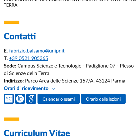
COORDINATORE DEL CORSO DI DOTTORATO IN SCIENZE DELLA
TERRA
UNITÀ ORGANIZZATIVA AFFERENTE:
Contatti
E.
fabrizio.balsamo@unipr.it
T.
+39 0521 905365
Sede:
Campus Scienze e Tecnologie - Padiglione 07 - Plesso
di Scienze della Terra
Indirizzo:
Parco Area delle Scienze 157/A, 43124 Parma
Orari di ricevimento
Social del docente
Calendario esami
Orario delle lezioni
Attività del docente
Curriculum Vitae