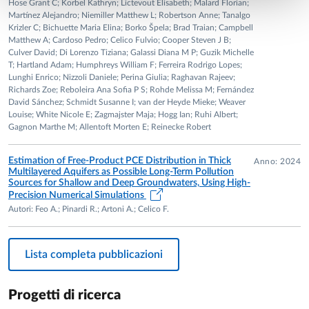
Hose Grant C; Korbel Kathryn; Lictevout Elisabeth; Malard Florian;
e lo sviluppo del Programma di ricerca multidisciplinare
Martínez Alejandro; Niemiller Matthew L; Robertson Anne; Tanalgo
Krizler C; Bichuette Maria Elina; Borko Špela; Brad Traian; Campbell
“Campus Explora”.
Matthew A; Cardoso Pedro; Celico Fulvio; Cooper Steven J B;
2016-2017 Delegato del Rettore dell’Università degli Studi di
Culver David; Di Lorenzo Tiziana; Galassi Diana M P; Guzik Michelle
Parma per il Miglioramento della qualità
T; Hartland Adam; Humphreys William F; Ferreira Rodrigo Lopes;
Lunghi Enrico; Nizzoli Daniele; Perina Giulia; Raghavan Rajeev;
della vita dei dipendenti e dei rispettivi nuclei familiari.
Richards Zoe; Reboleira Ana Sofia P S; Rohde Melissa M; Fernández
2014-2017 Direttore della Scuola di Dottorato in “Scienze e
David Sánchez; Schmidt Susanne I; van der Heyde Mieke; Weaver
Tecnologie” dell’Università degli Studi di
Louise; White Nicole E; Zagmajster Maja; Hogg Ian; Ruhi Albert;
Gagnon Marthe M; Allentoft Morten E; Reinecke Robert
Parma, di cui fanno parte i Corsi di Dottorato di Area
Chimica, Fisica, Geologica e Matematica.
Estimation of Free-Product PCE Distribution in Thick
Anno: 2024
Multilayered Aquifers as Possible Long-Term Pollution
Sources for Shallow and Deep Groundwaters, Using High-
Precision Numerical Simulations
Autori: Feo A.; Pinardi R.; Artoni A.; Celico F.
Lista completa pubblicazioni
Progetti di ricerca