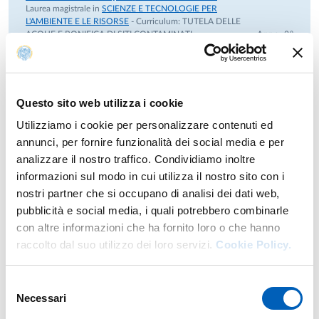
2021-2025 Componente la Commissione di Ateneo per la
Laurea magistrale in
SCIENZE E TECNOLOGIE PER
Ricerca Scientifica, presso l’Università degli
L'AMBIENTE E LE RISORSE
- Curriculum:
TUTELA DELLE
ACQUE E BONIFICA DI SITI CONTAMINATI
Anno: 2°
Studi di Parma.
2021-2025 Presidente del Comitato d’Area delle Scienze
MODULO: APPROCCI E INDAGINI PER IL
della Terra presso l’Università degli Studi di
MONITORAGGIO DELLE RISORSE IDRICHE
Parma.
Laurea magistrale in
SCIENZE E TECNOLOGIE PER
Questo sito web utilizza i cookie
2021-2023 Componente il Comitato Scientifico del Progetto
L'AMBIENTE E LE RISORSE
Modulo di
INDAGINI E MONITORAGGI AMBIENTALI
Anno: 1°
CASTES, finanziato dall’Agenzia Italiana per
Utilizziamo i cookie per personalizzare contenuti ed
la Cooperazione allo Sviluppo (AICS), per l’istituzione di un
annunci, per fornire funzionalità dei social media e per
nuovo Corso di Laurea in
analizzare il nostro traffico. Condividiamo inoltre
Ingegneria Geologica presso la Universidad de El Salvador.
informazioni sul modo in cui utilizza il nostro sito con i
Anni precedenti
2020-2023 Presidente eletto del Consiglio del Corso di
nostri partner che si occupano di analisi dei dati web,
Laurea Magistrale in Scienze e Tecnologie per
pubblicità e social media, i quali potrebbero combinarle
l’Ambiente e le Risorse presso l’Università degli Studi di
con altre informazioni che ha fornito loro o che hanno
Parma.
raccolto dal suo utilizzo dei loro servizi.
Cookie Policy.
2019-2021 Presidente eletto del Consiglio Unificato del
Ricerca
Corso di Laurea in Scienze Geologiche e del Corso
Selezione
di Laurea Magistrale in Scienze Geologiche applicate alla
Necessari
del
Pubblicazioni
Sostenibilità Ambientale presso
consenso