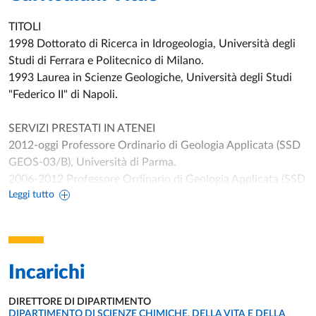
TITOLI
1998 Dottorato di Ricerca in Idrogeologia, Università degli
Studi di Ferrara e Politecnico di Milano.
1993 Laurea in Scienze Geologiche, Università degli Studi
"Federico II" di Napoli.
SERVIZI PRESTATI IN ATENEI
2012-oggi Professore Ordinario di Geologia Applicata (SSD
GEOS-03/B), Università di Parma.
2006-2012 Professore Ordinario di Geologia Applicata (SSD
Leggi tutto
GEOS-03/B), Università del Molise.
2001-2006 Professore Associato di Geologia Applicata (SSD
GEOS-03/B), Università del Molise.
1997-2001 Ricercatore di Geologia Applicata (SSD GEOS-
03/B), Università del Molise.
Incarichi
PRINCIPALI RUOLI ACCADEMICI E DI RESPONSABILITÀ
DIRETTORE DI DIPARTIMENTO
UNITÀ ORGANIZZATIVA AFFERENTE:
2026-2027 Direttore del Dipartimento di Scienze Chimiche,
DIPARTIMENTO DI SCIENZE CHIMICHE, DELLA VITA E DELLA