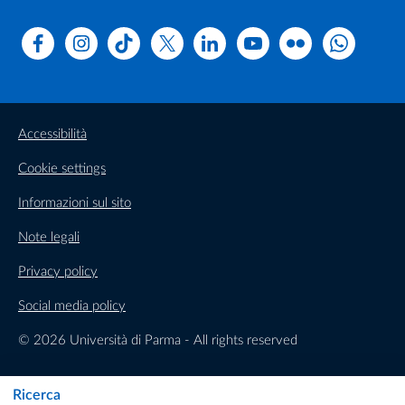
Facebook
Instagram
TikTok
X
Linkedin
Youtube
Flickr
WhatsAp
Accessibilità
Cookie settings
Informazioni sul sito
Note legali
Privacy policy
Social media policy
© 2026 Università di Parma - All rights reserved
Ricerca