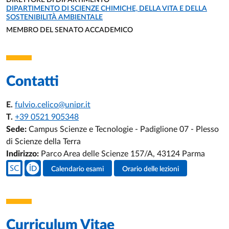
DIRETTORE DI DIPARTIMENTO
UNITÀ ORGANIZZATIVA AFFERENTE:
DIPARTIMENTO DI SCIENZE CHIMICHE, DELLA VITA E DELLA
SOSTENIBILITÀ AMBIENTALE
MEMBRO DEL SENATO ACCADEMICO
UNITÀ ORGANIZZATIVA AFFERENTE:
Contatti
E.
fulvio.celico@unipr.it
T.
+39 0521 905348
Sede:
Campus Scienze e Tecnologie - Padiglione 07 - Plesso
di Scienze della Terra
Indirizzo:
Parco Area delle Scienze 157/A, 43124 Parma
Social del docente
Calendario esami
Orario delle lezioni
Attività del docente
Curriculum Vitae