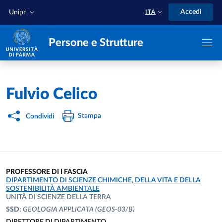
Salta al contenuto principale
Skip to footer
Accedi
Unipr
ITA
Persone e Strutture
Home
/
Fulvio Celico
Stampa
Condividi
PROFESSORE DI I FASCIA
UNITÀ ORGANIZZATIVA AFFERENTE:
DIPARTIMENTO DI SCIENZE CHIMICHE, DELLA VITA E DELLA
SOSTENIBILITÀ AMBIENTALE
UNITÀ DI SCIENZE DELLA TERRA
SSD:
GEOLOGIA APPLICATA
(GEOS-03/B)